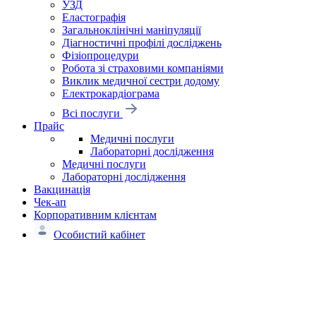
УЗД
Еластографія
Загальноклінічні маніпуляції
Діагностичні профілі досліджень
Фізіопроцедури
Робота зі страховими компаніями
Виклик медичної сестри додому
Електрокардіограма
Всі послуги
Прайс
Медичні послуги
Лабораторні дослідження
Медичні послуги
Лабораторні дослідження
Вакцинація
Чек-ап
Корпоративним клієнтам
Особистий кабінет