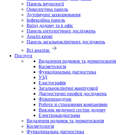
Панель імунології
Онкологічна панель
Аутоімунні захворювання
Інфекційна панель
Виїзд додому та в офіс
Панель цитологічних досліджень
Аналіз крові
Панель загальноклінічних досліджень
Всі аналізи
Послуги
Видалення родимок та дерматоскопія
Косметологія
Функціональна діагностика
УЗД
Еластографія
Загальноклінічні маніпуляції
Діагностичні профілі досліджень
Фізіопроцедури
Робота зі страховими компаніями
Виклик медичної сестри додому
Електрокардіограма
Видалення родимок та дерматоскопія
Косметологія
Функціональна діагностика