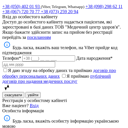
+38 (050) 402 01 93
+38 (098) 298 62 11
(Viber, Telegram, Whatsapp)
+38 (067) 720 70 77
+38 (073) 259 20 94
Вхід до особистого кабінету
Доступ до особистого кабінету надається пацієнтам, які
зареєстровані в базі даних ТОВ "Медичний центр здоров'я".
Якщо бажаєте здійснити запис на прийом без реєстрації
перейдіть за
посиланням
Будь ласка, вкажіть ваш телефон, на Viber прийде код
підтвердження
Телефон*
Дата народження*
Я даю згоду на обробку даних та приймаю
договір про
обробку персональних даних
Я приймаю
публічний
договір про надання медичних послуг
скасувати
увійти
Реєстрація у особистому кабінеті
Вже паціент?
Вхід
Особиста інформація
Будь ласка, вкажіть особисту інформацію українською
мовою