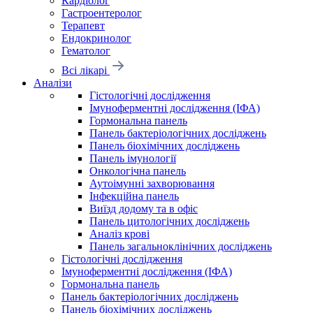
Кардіолог
Гастроентеролог
Терапевт
Ендокринолог
Гематолог
Всі лікарі
Аналізи
Гістологічні дослідження
Імуноферментні дослідження (ІФА)
Гормональна панель
Панель бактеріологічних досліджень
Панель біохімічних досліджень
Панель імунології
Онкологічна панель
Аутоімунні захворювання
Інфекційна панель
Виїзд додому та в офіс
Панель цитологічних досліджень
Аналіз крові
Панель загальноклінічних досліджень
Гістологічні дослідження
Імуноферментні дослідження (ІФА)
Гормональна панель
Панель бактеріологічних досліджень
Панель біохімічних досліджень