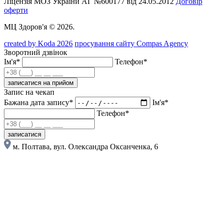
Ліцензія МОЗ України АГ №600177 від 24.05.2012
Договір
оферти
МЦ Здоров'я © 2026.
created by Koda 2026
просування сайту Compas Agency
Зворотний дзвінок
Ім'я*
Телефон*
записатися на прийом
Запис на чекап
Бажана дата запису*
Ім'я*
Телефон*
записатися
м. Полтава, вул. Олександра Оксанченка, 6