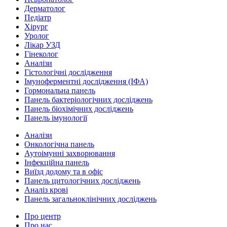
Дерматолог
Педіатр
Хірург
Уролог
Лікар УЗД
Гінеколог
Аналізи
Гістологічні дослідження
Імуноферментні дослідження (ІФА)
Гормональна панель
Панель бактеріологічних досліджень
Панель біохімічних досліджень
Панель імунології
Аналізи
Онкологічна панель
Аутоімунні захворювання
Інфекційна панель
Виїзд додому та в офіс
Панель цитологічних досліджень
Аналіз крові
Панель загальноклінічних досліджень
Про центр
Про нас