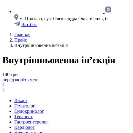
м. Полтава, вул. Олександра Оксанченка, 6
Чат-бот
Главная
Прайс
Внутрішньовенна ін’єкція
Внутрішньовенна ін’єкція
140 грн
передзвоніть мені
Лікарі
Гематолог
Ендокринолог
Терапевт
Гастроентеролог
Кардіолог
Невропатолог