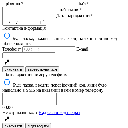
Прізвище*
Імʼя*
По-батькові*
Дата народження*
Контактна інформація
Будь ласка, вкажіть ваш телефон, на який прийде код
підтвердження
Телефон*
E-mail
скасувати
зареєструватися
Підтвердження номеру телефону
Будь ласка, введіть перевірочний код, який було
надіслано в SMS на вказаний вами номер телефону
00:00
Не отримали код?
Надіслати код ще раз
скасувати
підтвердити