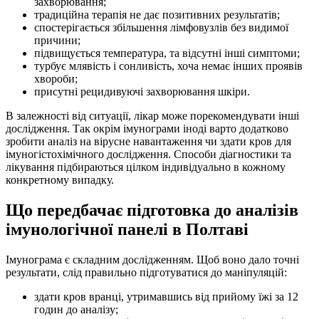
захворювання;
традиційна терапія не дає позитивних результатів;
спостерігається збільшення лімфовузлів без видимої
причини;
підвищується температура, та відсутні інші симптоми;
турбує млявість і сонливість, хоча немає інших проявів
хвороби;
присутні рецидивуючі захворювання шкіри.
В залежності від ситуації, лікар може порекомендувати інші
дослідження. Так окрім імунограми іноді варто додатково
зробити аналіз на вірусне навантаження чи здати кров для
імуногістохімічного дослідження. Способи діагностики та
лікування підбираються цілком індивідуально в кожному
конкретному випадку.
Що передбачає підготовка до аналізів
імунологічної панелі в Полтаві
Імунограма є складним дослідженням. Щоб воно дало точні
результати, слід правильно підготуватися до маніпуляцій:
здати кров вранці, утримавшись від прийому їжі за 12
годин до аналізу;