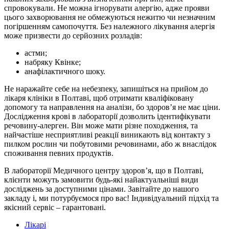
спровокували. Не можна ігнорувати алергію, адже прояви
цього захворювання не обмежуються нежитю чи незначним
погіршенням самопочуття. Без належного лікування алергія
може призвести до серйозних розладів:
астми;
набряку Квінке;
анафілактичного шоку.
Не наражайте себе на небезпеку, запишіться на прийом до
лікаря клініки в Полтаві, щоб отримати кваліфіковану
допомогу та направлення на аналізи, бо здоров’я не має ціни.
Дослідження крові в лабораторії дозволить ідентифікувати
речовину-алерген. Він може мати різне походження, та
найчастіше несприятливі реакції виникають від контакту з
пилком рослин чи побутовими речовинами, або ж внаслідок
споживання певних продуктів.
В лабораторії Медичного центру здоров’я, що в Полтаві,
клієнти можуть замовити будь-які найактуальніші види
досліджень за доступними цінами. Завітайте до нашого
закладу і, ми потурбуємося про вас! Індивідуальний підхід та
якісний сервіс – гарантовані.
Лікарі