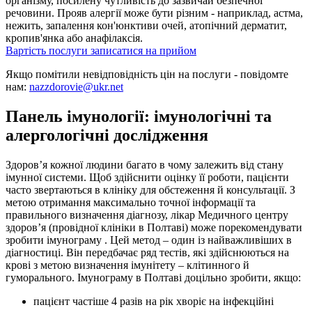
організму, посилену чутливість до зазвичай безпечної
речовини. Прояв алергії може бути різним - наприклад, астма,
нежить, запалення кон'юнктиви очей, атопічний дерматит,
кропив'янка або анафілаксія.
Вартість послуги
записатися на прийом
Якщо помітили невідповідність цін на послуги - повідомте
нам:
nazzdorovie@ukr.net
Панель імунології: імунологічні та
алергологічні дослідження
Здоров’я кожної людини багато в чому залежить від стану
імунної системи. Щоб здійснити оцінку її роботи, пацієнти
часто звертаються в клініку для обстеження й консультації. З
метою отримання максимально точної інформації та
правильного визначення діагнозу, лікар Медичного центру
здоров’я (провідної клініки в Полтаві) може порекомендувати
зробити імунограму . Цей метод – один із найважливіших в
діагностиці. Він передбачає ряд тестів, які здійснюються на
крові з метою визначення імунітету – клітинного й
гуморального. Імунограму в Полтаві доцільно зробити, якщо:
пацієнт частіше 4 разів на рік хворіє на інфекційні