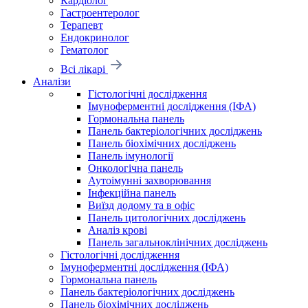
Кардіолог
Гастроентеролог
Терапевт
Ендокринолог
Гематолог
Всі лікарі
Аналізи
Гістологічні дослідження
Імуноферментні дослідження (ІФА)
Гормональна панель
Панель бактеріологічних досліджень
Панель біохімічних досліджень
Панель імунології
Онкологічна панель
Аутоімунні захворювання
Інфекційна панель
Виїзд додому та в офіс
Панель цитологічних досліджень
Аналіз крові
Панель загальноклінічних досліджень
Гістологічні дослідження
Імуноферментні дослідження (ІФА)
Гормональна панель
Панель бактеріологічних досліджень
Панель біохімічних досліджень