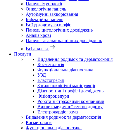
Панель імунології
Онкологічна панель
Аутоімунні захворювання
Інфекційна панель
Виїзд додому та в офіс
Панель цитологічних досліджень
Аналіз крові
Панель загальноклінічних досліджень
Всі аналізи
Послуги
Видалення родимок та дерматоскопія
Косметологія
Функціональна діагностика
УЗД
Еластографія
Загальноклінічні маніпуляції
Діагностичні профілі досліджень
Фізіопроцедури
Робота зі страховими компаніями
Виклик медичної сестри додому
Електрокардіограма
Видалення родимок та дерматоскопія
Косметологія
Функціональна діагностика