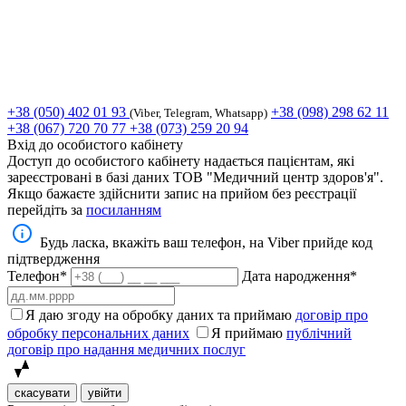
+38 (050) 402 01 93
+38 (098) 298 62 11
(Viber, Telegram, Whatsapp)
+38 (067) 720 70 77
+38 (073) 259 20 94
Вхід до особистого кабінету
Доступ до особистого кабінету надається пацієнтам, які
зареєстровані в базі даних ТОВ "Медичний центр здоров'я".
Якщо бажаєте здійснити запис на прийом без реєстрації
перейдіть за
посиланням
Будь ласка, вкажіть ваш телефон, на Viber прийде код
підтвердження
Телефон*
Дата народження*
Я даю згоду на обробку даних та приймаю
договір про
обробку персональних даних
Я приймаю
публічний
договір про надання медичних послуг
скасувати
увійти