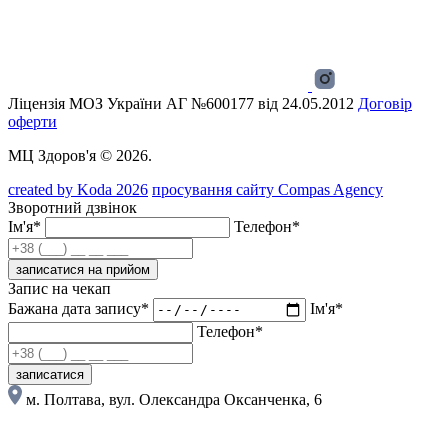
Ліцензія МОЗ України АГ №600177 від 24.05.2012
Договір
оферти
МЦ Здоров'я © 2026.
created by Koda 2026
просування сайту Compas Agency
Зворотний дзвінок
Ім'я*
Телефон*
записатися на прийом
Запис на чекап
Бажана дата запису*
Ім'я*
Телефон*
записатися
м. Полтава, вул. Олександра Оксанченка, 6