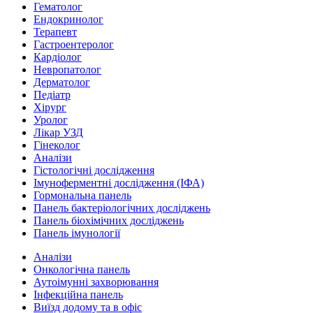
Гематолог
Ендокринолог
Терапевт
Гастроентеролог
Кардіолог
Невропатолог
Дерматолог
Педіатр
Хірург
Уролог
Лікар УЗД
Гінеколог
Аналізи
Гістологічні дослідження
Імуноферментні дослідження (ІФА)
Гормональна панель
Панель бактеріологічних досліджень
Панель біохімічних досліджень
Панель імунології
Аналізи
Онкологічна панель
Аутоімунні захворювання
Інфекційна панель
Виїзд додому та в офіс