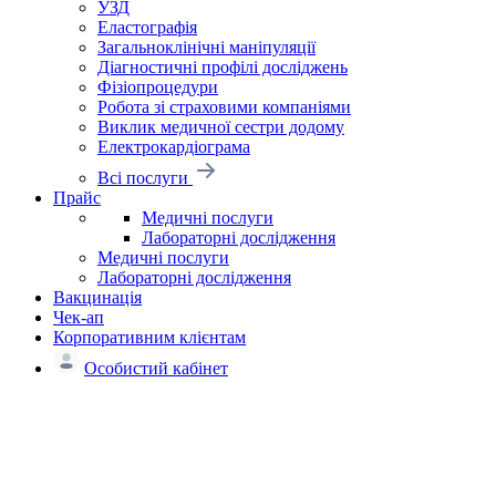
УЗД
Еластографія
Загальноклінічні маніпуляції
Діагностичні профілі досліджень
Фізіопроцедури
Робота зі страховими компаніями
Виклик медичної сестри додому
Електрокардіограма
Всі послуги
Прайс
Медичні послуги
Лабораторні дослідження
Медичні послуги
Лабораторні дослідження
Вакцинація
Чек-ап
Корпоративним клієнтам
Особистий кабінет