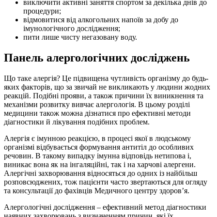
виключити активні заняття спортом за декілька днів до
процедури;
відмовитися від алкогольних напоїв за добу до
імунологічного дослідження;
пити лише чисту негазовану воду.
Панель алергологічних досліджень
Що таке алергія? Це підвищена чутливість організму до будь-
яких факторів, що за звичай не викликають у людини жодних
реакцій. Подібні прояви, а також причини їх виникнення та
механізми розвитку вивчає алергологія. В цьому розділі
медицини також можна дізнатися про ефективні методи
діагностики й лікування подібних проблем.
Алергія є імунною реакцією, в процесі якої в людському
організмі відбувається формування антитіл до особливих
речовин. В такому випадку імунна відповідь нетипова і,
виникає вона як на інгаляційні, так і на харчові алергени.
Алергічні захворювання відносяться до одних із найбільш
розповсюджених, тож пацієнти часто звертаються для огляду
та консультації до фахівців Медичного центру здоров’я.
Алергологічні дослідження – ефективний метод діагностики
наявних захворювань з визначенням причин, які їх