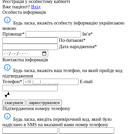
Реєстрація у особистому кабінеті
Вже паціент?
Вхід
Особиста інформація
Будь ласка, вкажіть особисту інформацію українською
мовою
Прізвище*
Імʼя*
По-батькові*
Дата народження*
Контактна інформація
Будь ласка, вкажіть ваш телефон, на який прийде код
підтвердження
Телефон*
E-mail
скасувати
зареєструватися
Підтвердження номеру телефону
Будь ласка, введіть перевірочний код, який було
надіслано в SMS на вказаний вами номер телефону