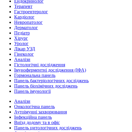
Ендокринолог
Терапевт
Гастроентеролог
Кардіолог
Невропатолог
Дерматолог
Педіатр
Хірург
Уролог
Лікар УЗД
Гінеколог
Аналізи
Гістологічні дослідження
Імуноферментні дослідження (ІФА)
Гормональна панель
Панель бактеріологічних досліджень
Панель біохімічних досліджень
Панель імунології
Аналізи
Онкологічна панель
Аутоімунні захворювання
Інфекційна панель
Виїзд додому та в офіс
Панель цитологічних досліджень