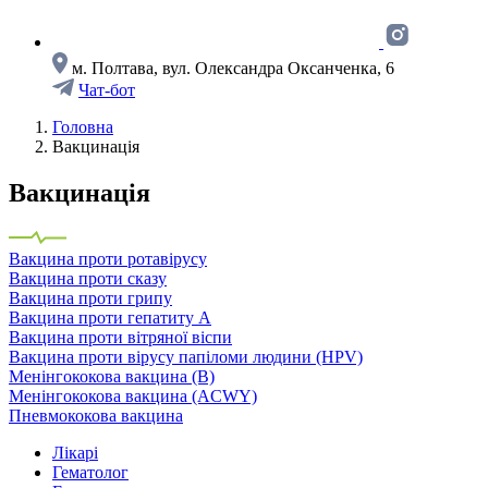
м. Полтава, вул. Олександра Оксанченка, 6
Чат-бот
Головна
Вакцинація
Вакцинація
Вакцина проти ротавірусу
Вакцина проти сказу
Вакцина проти грипу
Вакцина проти гепатиту А
Вакцина проти вітряної віспи
Вакцина проти вірусу папіломи людини (HPV)
Менінгококова вакцина (B)
Менінгококова вакцина (ACWY)
Пневмококова вакцина
Лікарі
Гематолог