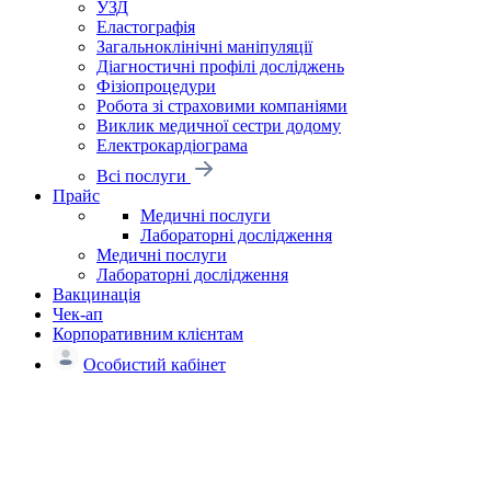
УЗД
Еластографія
Загальноклінічні маніпуляції
Діагностичні профілі досліджень
Фізіопроцедури
Робота зі страховими компаніями
Виклик медичної сестри додому
Електрокардіограма
Всі послуги
Прайс
Медичні послуги
Лабораторні дослідження
Медичні послуги
Лабораторні дослідження
Вакцинація
Чек-ап
Корпоративним клієнтам
Особистий кабінет