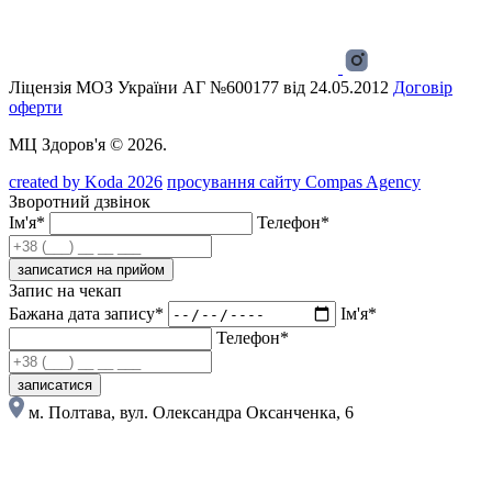
Ліцензія МОЗ України АГ №600177 від 24.05.2012
Договір
оферти
МЦ Здоров'я © 2026.
created by Koda 2026
просування сайту Compas Agency
Зворотний дзвінок
Ім'я*
Телефон*
записатися на прийом
Запис на чекап
Бажана дата запису*
Ім'я*
Телефон*
записатися
м. Полтава, вул. Олександра Оксанченка, 6