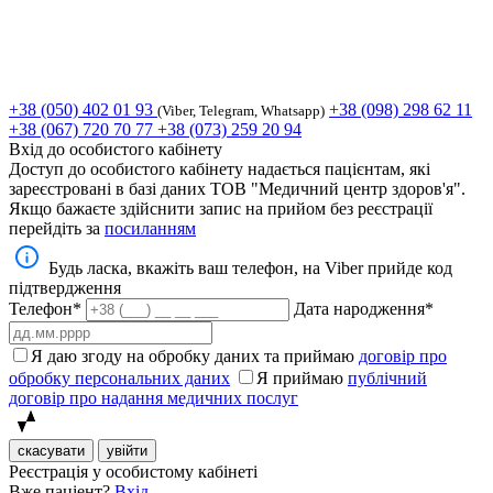
+38 (050) 402 01 93
+38 (098) 298 62 11
(Viber, Telegram, Whatsapp)
+38 (067) 720 70 77
+38 (073) 259 20 94
Вхід до особистого кабінету
Доступ до особистого кабінету надається пацієнтам, які
зареєстровані в базі даних ТОВ "Медичний центр здоров'я".
Якщо бажаєте здійснити запис на прийом без реєстрації
перейдіть за
посиланням
Будь ласка, вкажіть ваш телефон, на Viber прийде код
підтвердження
Телефон*
Дата народження*
Я даю згоду на обробку даних та приймаю
договір про
обробку персональних даних
Я приймаю
публічний
договір про надання медичних послуг
скасувати
увійти
Реєстрація у особистому кабінеті
Вже паціент?
Вхід