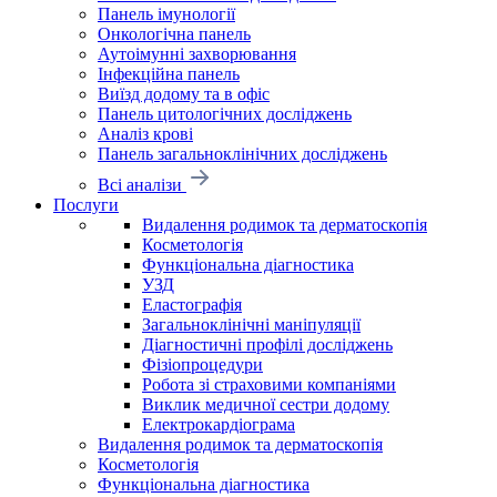
Панель імунології
Онкологічна панель
Аутоімунні захворювання
Інфекційна панель
Виїзд додому та в офіс
Панель цитологічних досліджень
Аналіз крові
Панель загальноклінічних досліджень
Всі аналізи
Послуги
Видалення родимок та дерматоскопія
Косметологія
Функціональна діагностика
УЗД
Еластографія
Загальноклінічні маніпуляції
Діагностичні профілі досліджень
Фізіопроцедури
Робота зі страховими компаніями
Виклик медичної сестри додому
Електрокардіограма
Видалення родимок та дерматоскопія
Косметологія
Функціональна діагностика