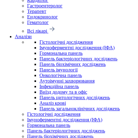
Кардіолог
Гастроентеролог
Терапевт
Ендокринолог
Гематолог
Всі лікарі
Аналізи
Гістологічні дослідження
Імуноферментні дослідження (ІФА)
Гормональна панель
Панель бактеріологічних досліджень
Панель біохімічних досліджень
Панель імунології
Онкологічна панель
Аутоімунні захворювання
Інфекційна панель
Виїзд додому та в офіс
Панель цитологічних досліджень
Аналіз крові
Панель загальноклінічних досліджень
Гістологічні дослідження
Імуноферментні дослідження (ІФА)
Гормональна панель
Панель бактеріологічних досліджень
Панель біохімічних досліджень