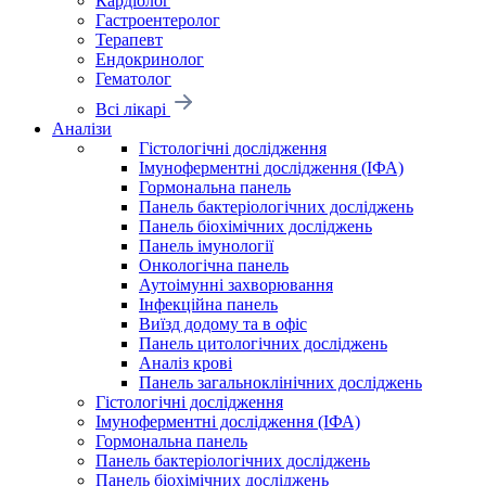
Кардіолог
Гастроентеролог
Терапевт
Ендокринолог
Гематолог
Всі лікарі
Аналізи
Гістологічні дослідження
Імуноферментні дослідження (ІФА)
Гормональна панель
Панель бактеріологічних досліджень
Панель біохімічних досліджень
Панель імунології
Онкологічна панель
Аутоімунні захворювання
Інфекційна панель
Виїзд додому та в офіс
Панель цитологічних досліджень
Аналіз крові
Панель загальноклінічних досліджень
Гістологічні дослідження
Імуноферментні дослідження (ІФА)
Гормональна панель
Панель бактеріологічних досліджень
Панель біохімічних досліджень