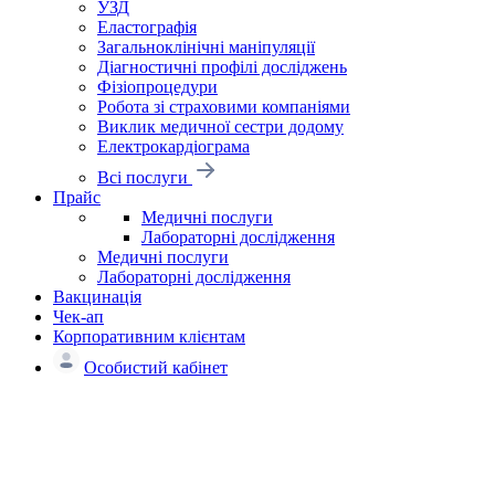
УЗД
Еластографія
Загальноклінічні маніпуляції
Діагностичні профілі досліджень
Фізіопроцедури
Робота зі страховими компаніями
Виклик медичної сестри додому
Електрокардіограма
Всі послуги
Прайс
Медичні послуги
Лабораторні дослідження
Медичні послуги
Лабораторні дослідження
Вакцинація
Чек-ап
Корпоративним клієнтам
Особистий кабінет