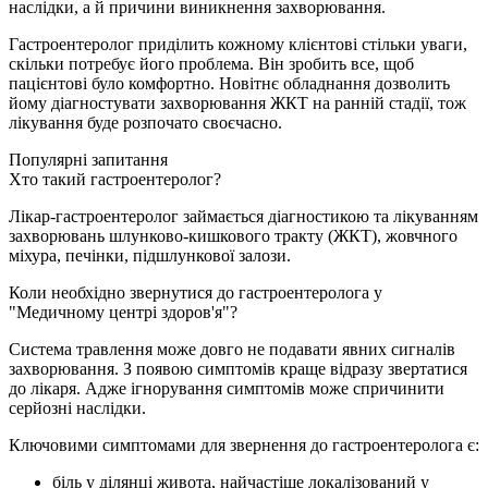
наслідки, а й причини виникнення захворювання.
Гастроентеролог приділить кожному клієнтові стільки уваги,
скільки потребує його проблема. Він зробить все, щоб
пацієнтові було комфортно. Новітнє обладнання дозволить
йому діагностувати захворювання ЖКТ на ранній стадії, тож
лікування буде розпочато своєчасно.
Популярні запитання
Хто такий гастроентеролог?
Лікар-гастроентеролог займається діагностикою та лікуванням
захворювань шлунково-кишкового тракту (ЖКТ), жовчного
міхура, печінки, підшлункової залози.
Коли необхідно звернутися до гастроентеролога у
"Медичному центрі здоров'я"?
Система травлення може довго не подавати явних сигналів
захворювання. З появою симптомів краще відразу звертатися
до лікаря. Адже ігнорування симптомів може спричинити
серйозні наслідки.
Ключовими симптомами для звернення до гастроентеролога є:
біль у ділянці живота, найчастіше локалізований у