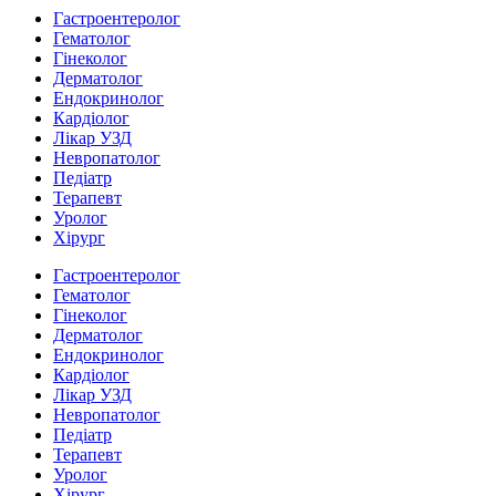
Гастроентеролог
Гематолог
Гінеколог
Дерматолог
Ендокринолог
Кардіолог
Лікар УЗД
Невропатолог
Педіатр
Терапевт
Уролог
Хірург
Гастроентеролог
Гематолог
Гінеколог
Дерматолог
Ендокринолог
Кардіолог
Лікар УЗД
Невропатолог
Педіатр
Терапевт
Уролог
Хірург