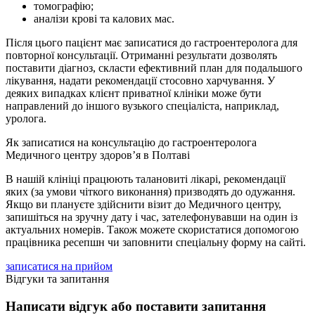
томографію;
аналізи крові та калових мас.
Після цього пацієнт має записатися до гастроентеролога для
повторної консультації. Отриманні результати дозволять
поставити діагноз, скласти ефективний план для подальшого
лікування, надати рекомендації стосовно харчування. У
деяких випадках клієнт приватної клініки може бути
направлений до іншого вузького спеціаліста, наприклад,
уролога.
Як записатися на консультацію до гастроентеролога
Медичного центру здоров’я в Полтаві
В нашій клініці працюють талановиті лікарі, рекомендації
яких (за умови чіткого виконання) призводять до одужання.
Якщо ви плануєте здійснити візит до Медичного центру,
запишіться на зручну дату і час, зателефонувавши на один із
актуальних номерів. Також можете скористатися допомогою
працівника ресепшн чи заповнити спеціальну форму на сайті.
записатися на прийом
Відгуки та запитання
Написати відгук або поставити запитання