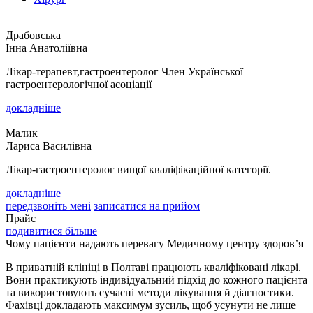
Драбовська
Інна Анатоліївна
Лікар-терапевт,гастроентеролог Член Української
гастроентерологічної асоціації
докладніше
Малик
Лариса Василівна
Лікар-гастроентеролог вищої кваліфікаційної категорії.
докладніше
передзвоніть мені
записатися на прийом
Прайс
подивитися більше
Чому пацієнти надають перевагу Медичному центру здоров’я
В приватній клініці в Полтаві працюють кваліфіковані лікарі.
Вони практикують індивідуальний підхід до кожного пацієнта
та використовують сучасні методи лікування й діагностики.
Фахівці докладають максимум зусиль, щоб усунути не лише