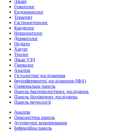
Лікарі
Гематолог
Ендокринолог
Терапевт
Гастроентеролог
Кардіолог
Невропатолог
Дерматолог
Педіатр
Хірург
Уролог
Лікар УЗД
Гінеколог
Аналізи
Гістологічні дослідження
Імуноферментні дослідження (ІФА)
Гормональна панель
Панель бактеріологічних досліджень
Панель біохімічних досліджень
Панель імунології
Аналізи
Онкологічна панель
Аутоімунні захворювання
Інфекційна панель