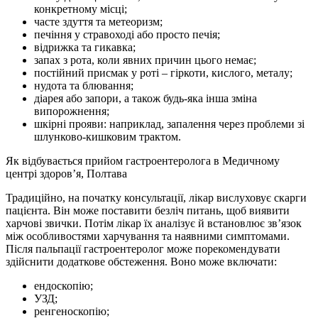
конкретному місці;
часте здуття та метеоризм;
печіння у стравоході або просто печія;
відрижка та гикавка;
запах з рота, коли явних причин цього немає;
постійний присмак у роті – гіркоти, кислого, металу;
нудота та блювання;
діарея або запори, а також будь-яка інша зміна
випорожнення;
шкірні прояви: наприклад, запалення через проблеми зі
шлунково-кишковим трактом.
Як відбувається прийом гастроентеролога в Медичному
центрі здоров’я, Полтава
Традиційно, на початку консультації, лікар вислуховує скарги
пацієнта. Він може поставити безліч питань, щоб виявити
харчові звички. Потім лікар їх аналізує й встановлює зв’язок
між особливостями харчування та наявними симптомами.
Після пальпації гастроентеролог може порекомендувати
здійснити додаткове обстеження. Воно може включати:
ендоскопію;
УЗД;
ренгеноскопію;