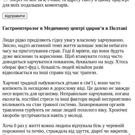
для моїх подальших коментарів.
відправити
Гастроентеролог в Медичному центрі здоров’я в Полтаві
Люди рідко приділяють гідну увагу власному харчуванню.
Звісно, надто активний темп життя залишає зовсім небагато
часу на приготування страв. Годі й мріяти, що вони будуть
дуже якісними та корисними. Щоб втамувати голод часто
доводиться харчуватися поквапом, буквально на ходу. Хтось
обирає фаст-фуд і, більшість людей мільйон разів
відволікається на інші справи під час трапези.
Харчові традиції набуваються дітьми в сім’ї і, вони часто
копіюють їх несвідомо в дорослому віці. Це далеко не завжди
несе користь для організму. Неправильне харчування, погана
екологія, постійні стреси та інші фактори вкрай несприятливо
впливають на стан травної системи. Захворювання органів
травлення турбують не лише людей похилого віку. Хронічні
хвороби зустрічаються навіть у молоді.
Хоча б раз у житті кожна людина відчувала біль у черевній
порожнині та печію, страждала від здуття, діареї чи закрепів.