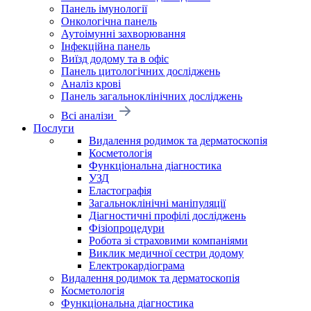
Панель імунології
Онкологічна панель
Аутоімунні захворювання
Інфекційна панель
Виїзд додому та в офіс
Панель цитологічних досліджень
Аналіз крові
Панель загальноклінічних досліджень
Всі аналізи
Послуги
Видалення родимок та дерматоскопія
Косметологія
Функціональна діагностика
УЗД
Еластографія
Загальноклінічні маніпуляції
Діагностичні профілі досліджень
Фізіопроцедури
Робота зі страховими компаніями
Виклик медичної сестри додому
Електрокардіограма
Видалення родимок та дерматоскопія
Косметологія
Функціональна діагностика