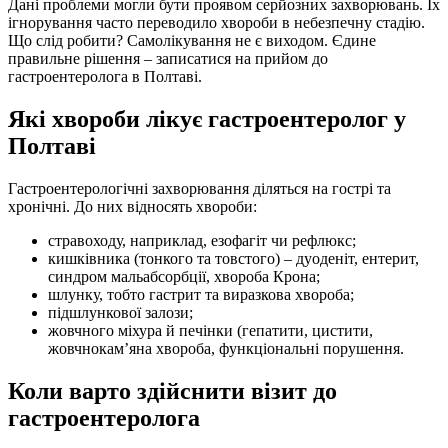
Дані проблеми могли бути проявом серйозних захворювань. Їх
ігнорування часто переводило хвороби в небезпечну стадію.
Що слід робити? Самолікування не є виходом. Єдине
правильне рішення – записатися на прийом до
гастроентеролога в Полтаві.
Які хвороби лікує гастроентеролог у
Полтаві
Гастроентерологічні захворювання діляться на гострі та
хронічні. До них відносять хвороби:
стравоходу, наприклад, езофагіт чи рефлюкс;
кишківника (тонкого та товстого) – дуоденіт, ентерит,
синдром мальабсорбції, хвороба Крона;
шлунку, тобто гастрит та виразкова хвороба;
підшлункової залози;
жовчного міхура й печінки (гепатити, цистити,
жовчнокам’яна хвороба, функціональні порушення.
Коли варто здійснити візит до
гастроентеролога