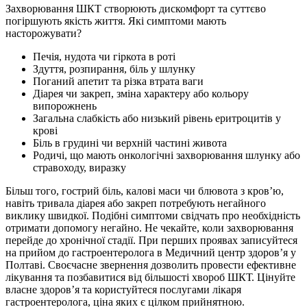
Захворювання ШКТ створюють дискомфорт та суттєво
погіршують якість життя. Які симптоми мають
насторожувати?
Печія, нудота чи гіркота в роті
Здуття, розпирання, біль у шлунку
Поганий апетит та різка втрата ваги
Діарея чи закреп, зміна характеру або кольору
випорожнень
Загальна слабкість або низький рівень еритроцитів у
крові
Біль в грудині чи верхній частині живота
Родичі, що мають онкологічні захворювання шлунку або
стравоходу, виразку
Більш того, гострий біль, калові маси чи блювота з кров’ю,
навіть тривала діарея або закреп потребують негайного
виклику швидкої. Подібні симптоми свідчать про необхідність
отримати допомогу негайно. Не чекайте, коли захворювання
перейде до хронічної стадії. При перших проявах записуйтеся
на прийом до гастроентеролога в Медичний центр здоров’я у
Полтаві. Своєчасне звернення дозволить провести ефективне
лікування та позбавитися від більшості хвороб ШКТ. Цінуйте
власне здоров’я та користуйтеся послугами лікаря
гастроентеролога, ціна яких є цілком прийнятною.