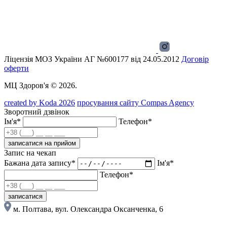
Ліцензія МОЗ України АГ №600177 від 24.05.2012
Договір
оферти
МЦ Здоров'я © 2026.
created by Koda 2026
просування сайту Compas Agency
Зворотний дзвінок
Ім'я*
Телефон*
записатися на прийом
Запис на чекап
Бажана дата запису*
Ім'я*
Телефон*
записатися
м. Полтава, вул. Олександра Оксанченка, 6