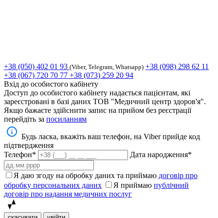
+38 (050) 402 01 93
+38 (098) 298 62 11
(Viber, Telegram, Whatsapp)
+38 (067) 720 70 77
+38 (073) 259 20 94
Вхід до особистого кабінету
Доступ до особистого кабінету надається пацієнтам, які
зареєстровані в базі даних ТОВ "Медичний центр здоров'я".
Якщо бажаєте здійснити запис на прийом без реєстрації
перейдіть за
посиланням
Будь ласка, вкажіть ваш телефон, на Viber прийде код
підтвердження
Телефон*
Дата народження*
Я даю згоду на обробку даних та приймаю
договір про
обробку персональних даних
Я приймаю
публічний
договір про надання медичних послуг
скасувати
увійти