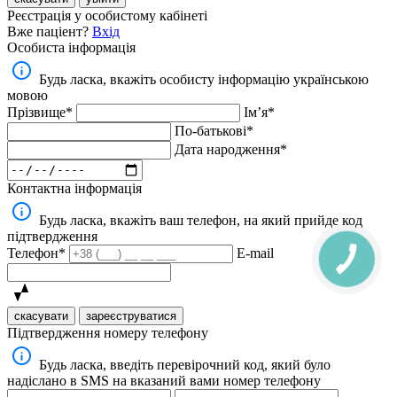
Реєстрація у особистому кабінеті
Вже паціент?
Вхід
Особиста інформація
Будь ласка, вкажіть особисту інформацію українською
мовою
Прізвище*
Імʼя*
По-батькові*
Дата народження*
Контактна інформація
Будь ласка, вкажіть ваш телефон, на який прийде код
підтвердження
Телефон*
E-mail
скасувати
зареєструватися
Підтвердження номеру телефону
Будь ласка, введіть перевірочний код, який було
надіслано в SMS на вказаний вами номер телефону