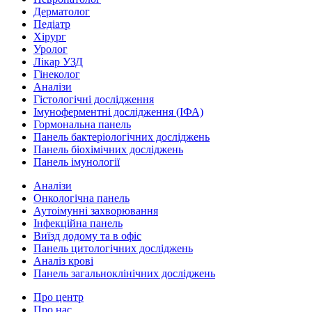
Дерматолог
Педіатр
Хірург
Уролог
Лікар УЗД
Гінеколог
Аналізи
Гістологічні дослідження
Імуноферментні дослідження (ІФА)
Гормональна панель
Панель бактеріологічних досліджень
Панель біохімічних досліджень
Панель імунології
Аналізи
Онкологічна панель
Аутоімунні захворювання
Інфекційна панель
Виїзд додому та в офіс
Панель цитологічних досліджень
Аналіз крові
Панель загальноклінічних досліджень
Про центр
Про нас