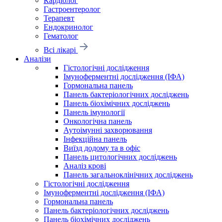
Кардіолог
Гастроентеролог
Терапевт
Ендокринолог
Гематолог
Всі лікарі
Аналізи
Гістологічні дослідження
Імуноферментні дослідження (ІФА)
Гормональна панель
Панель бактеріологічних досліджень
Панель біохімічних досліджень
Панель імунології
Онкологічна панель
Аутоімунні захворювання
Інфекційна панель
Виїзд додому та в офіс
Панель цитологічних досліджень
Аналіз крові
Панель загальноклінічних досліджень
Гістологічні дослідження
Імуноферментні дослідження (ІФА)
Гормональна панель
Панель бактеріологічних досліджень
Панель біохімічних досліджень