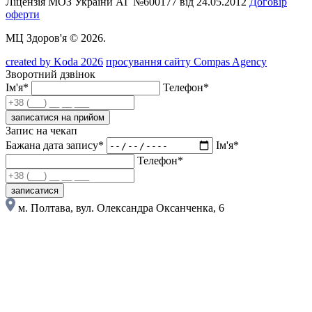
Ліцензія МОЗ України АГ №600177 від 24.05.2012
Договір
оферти
МЦ Здоров'я © 2026.
created by Koda 2026
просування сайту Compas Agency
Зворотний дзвінок
Ім'я*
Телефон*
записатися на прийом
Запис на чекап
Бажана дата запису*
Ім'я*
Телефон*
записатися
м. Полтава, вул. Олександра Оксанченка, 6