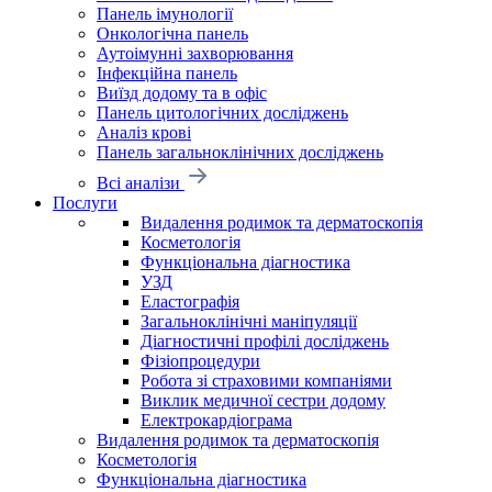
Панель імунології
Онкологічна панель
Аутоімунні захворювання
Інфекційна панель
Виїзд додому та в офіс
Панель цитологічних досліджень
Аналіз крові
Панель загальноклінічних досліджень
Всі аналізи
Послуги
Видалення родимок та дерматоскопія
Косметологія
Функціональна діагностика
УЗД
Еластографія
Загальноклінічні маніпуляції
Діагностичні профілі досліджень
Фізіопроцедури
Робота зі страховими компаніями
Виклик медичної сестри додому
Електрокардіограма
Видалення родимок та дерматоскопія
Косметологія
Функціональна діагностика