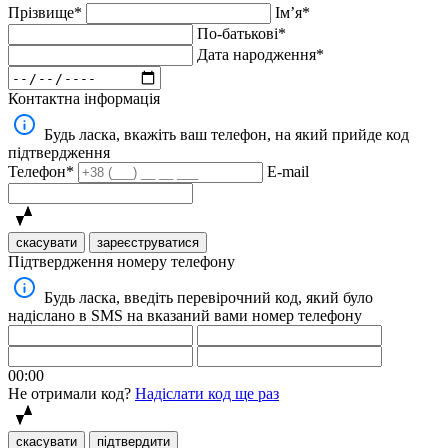
Прізвище*
Імʼя*
По-батькові*
Дата народження*
Контактна інформація
Будь ласка, вкажіть ваш телефон, на який прийде код
підтвердження
Телефон*
E-mail
скасувати
зареєструватися
Підтвердження номеру телефону
Будь ласка, введіть перевірочний код, який було
надіслано в SMS на вказаний вами номер телефону
00:00
Не отримали код?
Надіслати код ще раз
скасувати
підтвердити