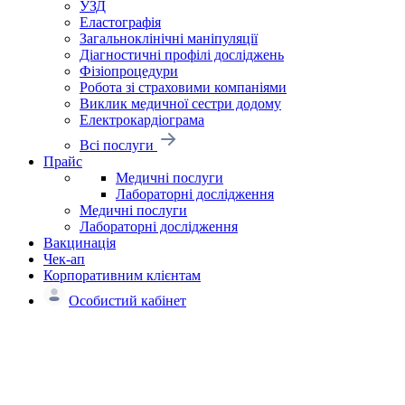
УЗД
Еластографія
Загальноклінічні маніпуляції
Діагностичні профілі досліджень
Фізіопроцедури
Робота зі страховими компаніями
Виклик медичної сестри додому
Електрокардіограма
Всі послуги
Прайс
Медичні послуги
Лабораторні дослідження
Медичні послуги
Лабораторні дослідження
Вакцинація
Чек-ап
Корпоративним клієнтам
Особистий кабінет