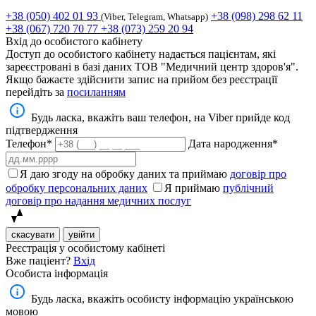
+38 (050) 402 01 93
+38 (098) 298 62 11
(Viber, Telegram, Whatsapp)
+38 (067) 720 70 77
+38 (073) 259 20 94
Вхід до особистого кабінету
Доступ до особистого кабінету надається пацієнтам, які
зареєстровані в базі даних ТОВ "Медичний центр здоров'я".
Якщо бажаєте здійснити запис на прийом без реєстрації
перейдіть за
посиланням
Будь ласка, вкажіть ваш телефон, на Viber прийде код
підтвердження
Телефон*
Дата народження*
Я даю згоду на обробку даних та приймаю
договір про
обробку персональних даних
Я приймаю
публічний
договір про надання медичних послуг
скасувати
увійти
Реєстрація у особистому кабінеті
Вже паціент?
Вхід
Особиста інформація
Будь ласка, вкажіть особисту інформацію українською
мовою