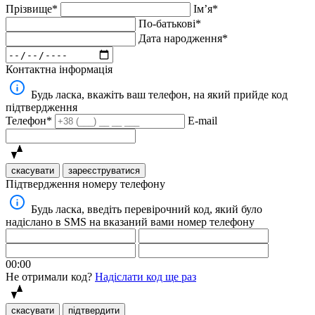
Прізвище*
Імʼя*
По-батькові*
Дата народження*
Контактна інформація
Будь ласка, вкажіть ваш телефон, на який прийде код
підтвердження
Телефон*
E-mail
скасувати
зареєструватися
Підтвердження номеру телефону
Будь ласка, введіть перевірочний код, який було
надіслано в SMS на вказаний вами номер телефону
00:00
Не отримали код?
Надіслати код ще раз
скасувати
підтвердити