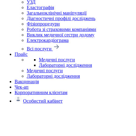
УЗД
Еластографія
Загальноклінічні маніпуляції
Діагностичні профілі досліджень
Фізіопроцедури
Робота зі страховими компаніями
Виклик медичної сестри додому
Електрокардіограма
Всі послуги
Прайс
Медичні послуги
Лабораторні дослідження
Медичні послуги
Лабораторні дослідження
Вакцинація
Чек-ап
Корпоративним клієнтам
Особистий кабінет