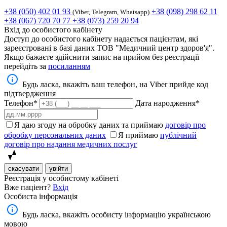
+38 (050) 402 01 93
+38 (098) 298 62 11
(Viber, Telegram, Whatsapp)
+38 (067) 720 70 77
+38 (073) 259 20 94
Вхід до особистого кабінету
Доступ до особистого кабінету надається пацієнтам, які
зареєстровані в базі даних ТОВ "Медичний центр здоров'я".
Якщо бажаєте здійснити запис на прийом без реєстрації
перейдіть за
посиланням
Будь ласка, вкажіть ваш телефон, на Viber прийде код
підтвердження
Телефон*
Дата народження*
Я даю згоду на обробку даних та приймаю
договір про
обробку персональних даних
Я приймаю
публічний
договір про надання медичних послуг
скасувати
увійти
Реєстрація у особистому кабінеті
Вже паціент?
Вхід
Особиста інформація
Будь ласка, вкажіть особисту інформацію українською
мовою