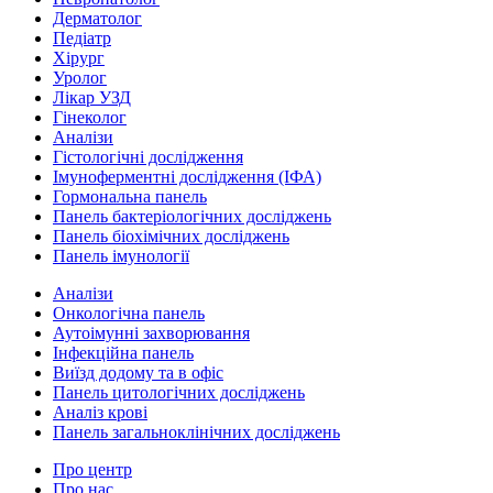
Дерматолог
Педіатр
Хірург
Уролог
Лікар УЗД
Гінеколог
Аналізи
Гістологічні дослідження
Імуноферментні дослідження (ІФА)
Гормональна панель
Панель бактеріологічних досліджень
Панель біохімічних досліджень
Панель імунології
Аналізи
Онкологічна панель
Аутоімунні захворювання
Інфекційна панель
Виїзд додому та в офіс
Панель цитологічних досліджень
Аналіз крові
Панель загальноклінічних досліджень
Про центр
Про нас