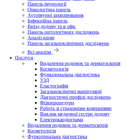
Панель імунології
Онкологічна панель
Аутоімунні захворювання
Інфекційна панель
Виїзд додому та в офіс
Панель цитологічних досліджень
Аналіз крові
Панель загальноклінічних досліджень
Всі аналізи
Послуги
Видалення родимок та дерматоскопія
Косметологія
Функціональна діагностика
УЗД
Еластографія
Загальноклінічні маніпуляції
Діагностичні профілі досліджень
Фізіопроцедури
Робота зі страховими компаніями
Виклик медичної сестри додому
Електрокардіограма
Видалення родимок та дерматоскопія
Косметологія
Функціональна діагностика