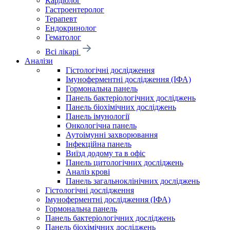
Кардіолог
Гастроентеролог
Терапевт
Ендокринолог
Гематолог
Всі лікарі
Аналізи
Гістологічні дослідження
Імуноферментні дослідження (ІФА)
Гормональна панель
Панель бактеріологічних досліджень
Панель біохімічних досліджень
Панель імунології
Онкологічна панель
Аутоімунні захворювання
Інфекційна панель
Виїзд додому та в офіс
Панель цитологічних досліджень
Аналіз крові
Панель загальноклінічних досліджень
Гістологічні дослідження
Імуноферментні дослідження (ІФА)
Гормональна панель
Панель бактеріологічних досліджень
Панель біохімічних досліджень