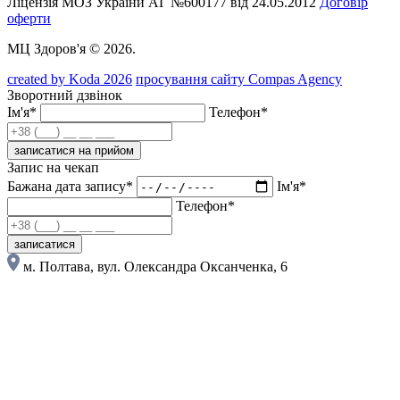
Ліцензія МОЗ України АГ №600177 від 24.05.2012
Договір
оферти
МЦ Здоров'я © 2026.
created by Koda 2026
просування сайту Compas Agency
Зворотний дзвінок
Ім'я*
Телефон*
записатися на прийом
Запис на чекап
Бажана дата запису*
Ім'я*
Телефон*
записатися
м. Полтава, вул. Олександра Оксанченка, 6