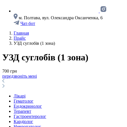
м. Полтава, вул. Олександра Оксанченка, 6
Чат-бот
Главная
Прайс
УЗД суглобiв (1 зона)
УЗД суглобiв (1 зона)
700 грн
передзвоніть мені
Лікарі
Гематолог
Ендокринолог
Терапевт
Гастроентеролог
Кардіолог
Невропатолог