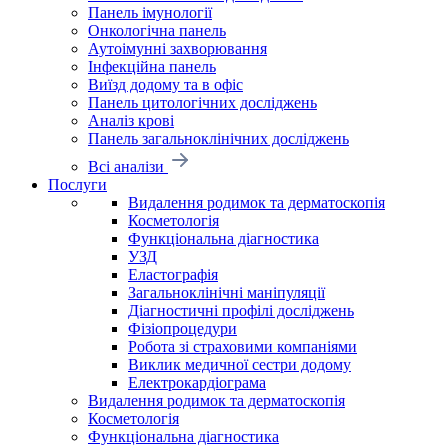
Панель імунології
Онкологічна панель
Аутоімунні захворювання
Інфекційна панель
Виїзд додому та в офіс
Панель цитологічних досліджень
Аналіз крові
Панель загальноклінічних досліджень
Всі аналізи
Послуги
Видалення родимок та дерматоскопія
Косметологія
Функціональна діагностика
УЗД
Еластографія
Загальноклінічні маніпуляції
Діагностичні профілі досліджень
Фізіопроцедури
Робота зі страховими компаніями
Виклик медичної сестри додому
Електрокардіограма
Видалення родимок та дерматоскопія
Косметологія
Функціональна діагностика