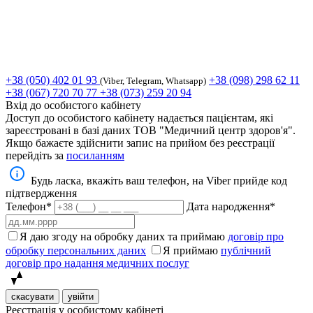
+38 (050) 402 01 93
+38 (098) 298 62 11
(Viber, Telegram, Whatsapp)
+38 (067) 720 70 77
+38 (073) 259 20 94
Вхід до особистого кабінету
Доступ до особистого кабінету надається пацієнтам, які
зареєстровані в базі даних ТОВ "Медичний центр здоров'я".
Якщо бажаєте здійснити запис на прийом без реєстрації
перейдіть за
посиланням
Будь ласка, вкажіть ваш телефон, на Viber прийде код
підтвердження
Телефон*
Дата народження*
Я даю згоду на обробку даних та приймаю
договір про
обробку персональних даних
Я приймаю
публічний
договір про надання медичних послуг
скасувати
увійти
Реєстрація у особистому кабінеті