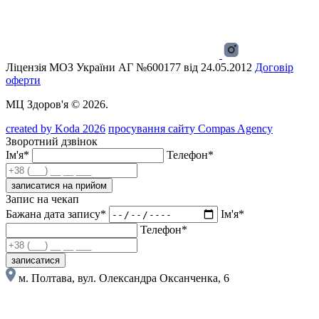
Ліцензія МОЗ України АГ №600177 від 24.05.2012
Договір
оферти
МЦ Здоров'я © 2026.
created by Koda 2026
просування сайту Compas Agency
Зворотний дзвінок
Ім'я*
Телефон*
записатися на прийом
Запис на чекап
Бажана дата запису*
Ім'я*
Телефон*
записатися
м. Полтава, вул. Олександра Оксанченка, 6