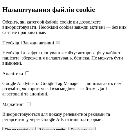
Налаштування файлів cookie
Оберіть, які категорії файлів cookie ви дозволяєте
використовувати. Необхідні cookies завжди активні — без них
сайт не працюватиме.
Необхідні
Завжди активні
Необхідні для функціонування сайту: авторизація у кабінеті
пацієнта, збереження налаштувань, безпека. Не можуть бути
вимкнені.
Аналітика
Google Analytics та Google Tag Manager — допомагають нам
розуміти, як користувачі взаємодіють із сайтом. Дані
агреговані та анонімні.
Маркетинг
Використовуються для показу релевантної реклами та
ретаргетингу через Google Ads та інші платформи.
Тільки необхідні
Зберегти вибір
Прийняти всі