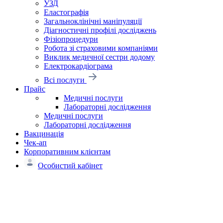
УЗД
Еластографія
Загальноклінічні маніпуляції
Діагностичні профілі досліджень
Фізіопроцедури
Робота зі страховими компаніями
Виклик медичної сестри додому
Електрокардіограма
Всі послуги
Прайс
Медичні послуги
Лабораторні дослідження
Медичні послуги
Лабораторні дослідження
Вакцинація
Чек-ап
Корпоративним клієнтам
Особистий кабінет