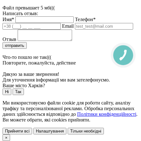
Файл превышает 5 мб(((
Написать отзыв:
Имя*
Телефон*
Email
Отзыв
отправить
Что-то пошло не так(((
Повторите, пожалуйста, действие
Дякую за ваше звернення!
Для уточнення інформації ми вам зателефонуємо.
Ваше місто Харків?
Ні
Так
Ми використовуємо файли cookie для роботи сайту, аналізу
трафіку та персоналізованої реклами. Обробка персональних
даних здійснюється відповідно до
Політики конфіденційності
.
Ви можете обрати, які cookies прийняти.
Прийняти всі
Налаштування
Тільки необхідні
×