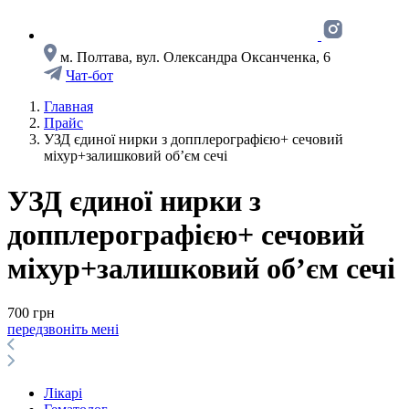
м. Полтава, вул. Олександра Оксанченка, 6
Чат-бот
Главная
Прайс
УЗД єдиної нирки з допплерографiєю+ сечовий
міхур+залишковий об’єм сечi
УЗД єдиної нирки з
допплерографiєю+ сечовий
міхур+залишковий об’єм сечi
700 грн
передзвоніть мені
Лікарі