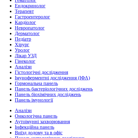
Гематолог
Ендокринолог
Терапевт
Гастроентеролог
Кардіолог
Невропатолог
Дерматолог
Педіатр
Хірург
Уролог
Лікар УЗД
Гінеколог
Аналізи
Гістологічні дослідження
Імуноферментні дослідження (ІФА)
Гормональна панель
Панель бактеріологічних досліджень
Панель біохімічних досліджень
Панель імунології
Аналізи
Онкологічна панель
Аутоімунні захворювання
Інфекційна панель
Виїзд додому та в офіс