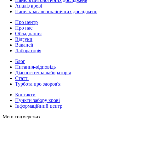
Панель цитологічних досліджень
Аналіз крові
Панель загальноклінічних досліджень
Про центр
Про нас
Обладнання
Відгуки
Вакансії
Лабораторія
Блог
Питання-відповідь
Діагностична лабораторія
Статті
Турбота про здоров'я
Контакти
Пункти забору крові
Інформаційний центр
Ми в соцмережах