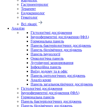
Кардіолог
Гастроентеролог
Терапевт
Ендокринолог
Гематолог
Всі лікарі
Аналізи
Гістологічні дослідження
Імуноферментні дослідження (ІФА)
Гормональна панель
Панель бактеріологічних досліджень
Панель біохімічних досліджень
Панель імунології
Онкологічна панель
Аутоімунні захворювання
Інфекційна панель
Виїзд додому та в офіс
Панель цитологічних досліджень
Аналіз крові
Панель загальноклінічних досліджень
Гістологічні дослідження
Імуноферментні дослідження (ІФА)
Гормональна панель
Панель бактеріологічних досліджень
Панель біохімічних досліджень