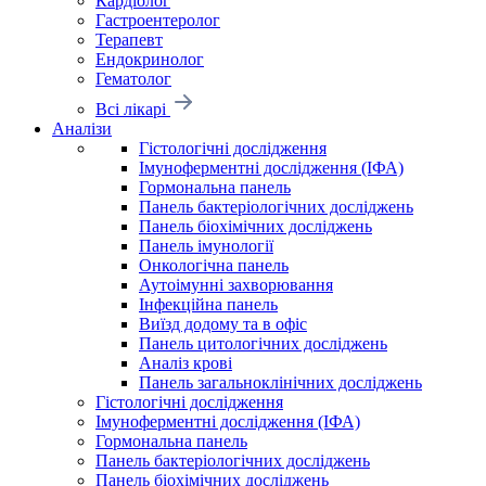
Кардіолог
Гастроентеролог
Терапевт
Ендокринолог
Гематолог
Всі лікарі
Аналізи
Гістологічні дослідження
Імуноферментні дослідження (ІФА)
Гормональна панель
Панель бактеріологічних досліджень
Панель біохімічних досліджень
Панель імунології
Онкологічна панель
Аутоімунні захворювання
Інфекційна панель
Виїзд додому та в офіс
Панель цитологічних досліджень
Аналіз крові
Панель загальноклінічних досліджень
Гістологічні дослідження
Імуноферментні дослідження (ІФА)
Гормональна панель
Панель бактеріологічних досліджень
Панель біохімічних досліджень