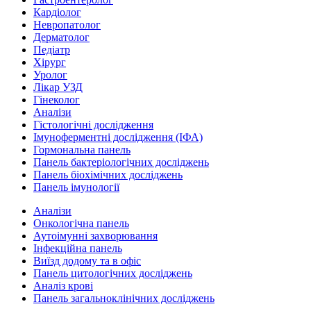
Кардіолог
Невропатолог
Дерматолог
Педіатр
Хірург
Уролог
Лікар УЗД
Гінеколог
Аналізи
Гістологічні дослідження
Імуноферментні дослідження (ІФА)
Гормональна панель
Панель бактеріологічних досліджень
Панель біохімічних досліджень
Панель імунології
Аналізи
Онкологічна панель
Аутоімунні захворювання
Інфекційна панель
Виїзд додому та в офіс
Панель цитологічних досліджень
Аналіз крові
Панель загальноклінічних досліджень