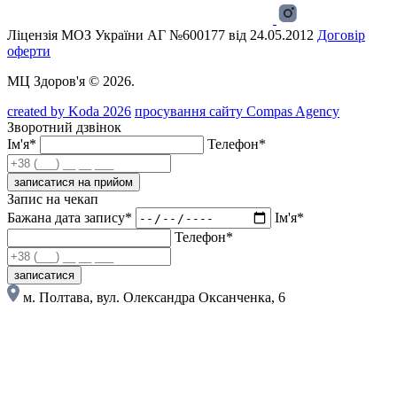
Ліцензія МОЗ України АГ №600177 від 24.05.2012
Договір
оферти
МЦ Здоров'я © 2026.
created by Koda 2026
просування сайту Compas Agency
Зворотний дзвінок
Ім'я*
Телефон*
записатися на прийом
Запис на чекап
Бажана дата запису*
Ім'я*
Телефон*
записатися
м. Полтава, вул. Олександра Оксанченка, 6