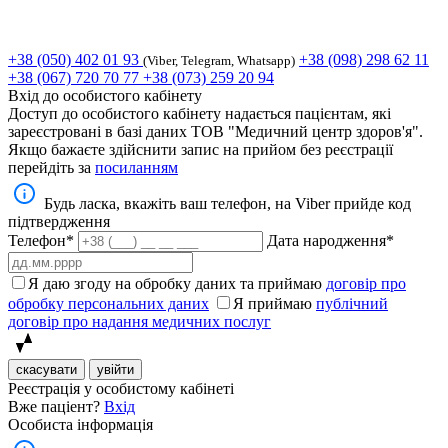
+38 (050) 402 01 93
+38 (098) 298 62 11
(Viber, Telegram, Whatsapp)
+38 (067) 720 70 77
+38 (073) 259 20 94
Вхід до особистого кабінету
Доступ до особистого кабінету надається пацієнтам, які
зареєстровані в базі даних ТОВ "Медичний центр здоров'я".
Якщо бажаєте здійснити запис на прийом без реєстрації
перейдіть за
посиланням
Будь ласка, вкажіть ваш телефон, на Viber прийде код
підтвердження
Телефон*
Дата народження*
Я даю згоду на обробку даних та приймаю
договір про
обробку персональних даних
Я приймаю
публічний
договір про надання медичних послуг
скасувати
увійти
Реєстрація у особистому кабінеті
Вже паціент?
Вхід
Особиста інформація