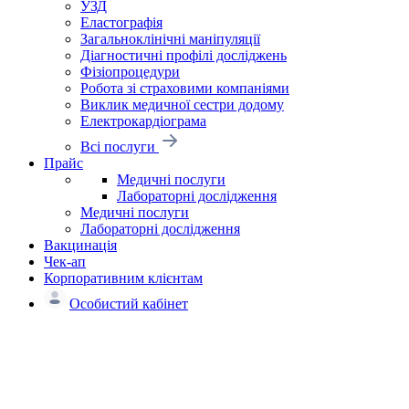
УЗД
Еластографія
Загальноклінічні маніпуляції
Діагностичні профілі досліджень
Фізіопроцедури
Робота зі страховими компаніями
Виклик медичної сестри додому
Електрокардіограма
Всі послуги
Прайс
Медичні послуги
Лабораторні дослідження
Медичні послуги
Лабораторні дослідження
Вакцинація
Чек-ап
Корпоративним клієнтам
Особистий кабінет