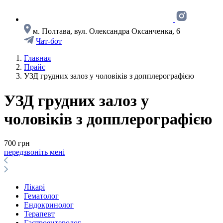
м. Полтава, вул. Олександра Оксанченка, 6
Чат-бот
Главная
Прайс
УЗД грудних залоз у чоловiкiв з допплерографiєю
УЗД грудних залоз у
чоловiкiв з допплерографiєю
700 грн
передзвоніть мені
Лікарі
Гематолог
Ендокринолог
Терапевт
Гастроентеролог