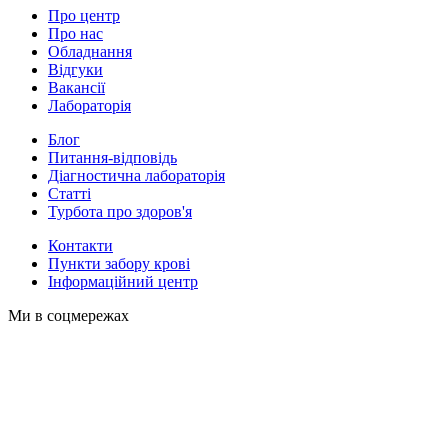
Про центр
Про нас
Обладнання
Відгуки
Вакансії
Лабораторія
Блог
Питання-відповідь
Діагностична лабораторія
Статті
Турбота про здоров'я
Контакти
Пункти забору крові
Інформаційний центр
Ми в соцмережах