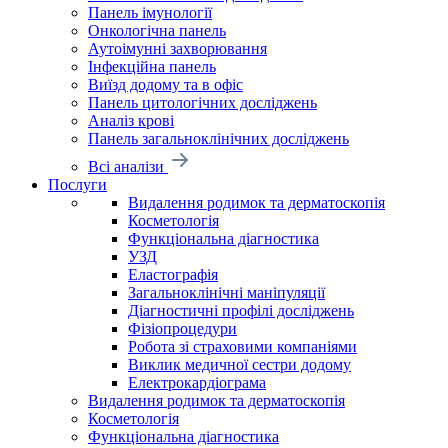
Панель імунології
Онкологічна панель
Аутоімунні захворювання
Інфекційна панель
Виїзд додому та в офіс
Панель цитологічних досліджень
Аналіз крові
Панель загальноклінічних досліджень
Всі аналізи
Послуги
Видалення родимок та дерматоскопія
Косметологія
Функціональна діагностика
УЗД
Еластографія
Загальноклінічні маніпуляції
Діагностичні профілі досліджень
Фізіопроцедури
Робота зі страховими компаніями
Виклик медичної сестри додому
Електрокардіограма
Видалення родимок та дерматоскопія
Косметологія
Функціональна діагностика