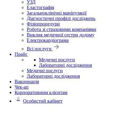
УЗД
Еластографія
Загальноклінічні маніпуляції
Діагностичні профілі досліджень
Фізіопроцедури
Робота зі страховими компаніями
Виклик медичної сестри додому
Електрокардіограма
Всі послуги
Прайс
Медичні послуги
Лабораторні дослідження
Медичні послуги
Лабораторні дослідження
Вакцинація
Чек-ап
Корпоративним клієнтам
Особистий кабінет