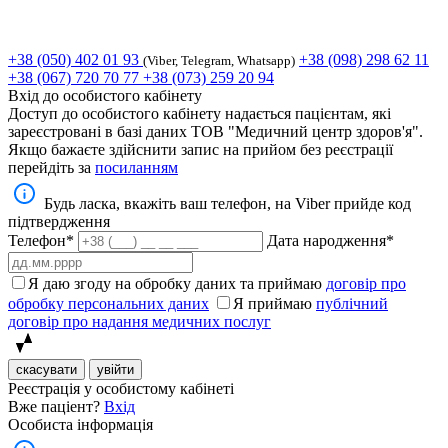
+38 (050) 402 01 93
+38 (098) 298 62 11
(Viber, Telegram, Whatsapp)
+38 (067) 720 70 77
+38 (073) 259 20 94
Вхід до особистого кабінету
Доступ до особистого кабінету надається пацієнтам, які
зареєстровані в базі даних ТОВ "Медичний центр здоров'я".
Якщо бажаєте здійснити запис на прийом без реєстрації
перейдіть за
посиланням
Будь ласка, вкажіть ваш телефон, на Viber прийде код
підтвердження
Телефон*
Дата народження*
Я даю згоду на обробку даних та приймаю
договір про
обробку персональних даних
Я приймаю
публічний
договір про надання медичних послуг
скасувати
увійти
Реєстрація у особистому кабінеті
Вже паціент?
Вхід
Особиста інформація