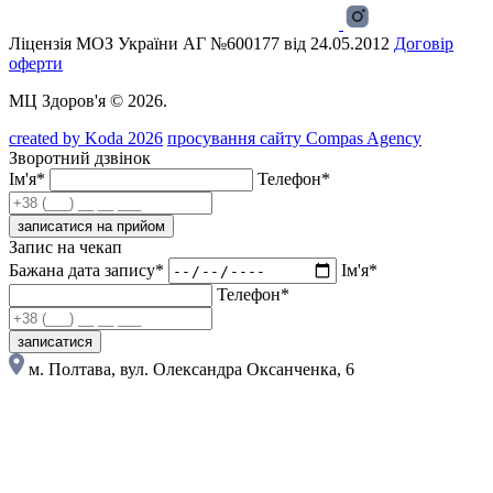
Ліцензія МОЗ України АГ №600177 від 24.05.2012
Договір
оферти
МЦ Здоров'я © 2026.
created by Koda 2026
просування сайту Compas Agency
Зворотний дзвінок
Ім'я*
Телефон*
записатися на прийом
Запис на чекап
Бажана дата запису*
Ім'я*
Телефон*
записатися
м. Полтава, вул. Олександра Оксанченка, 6