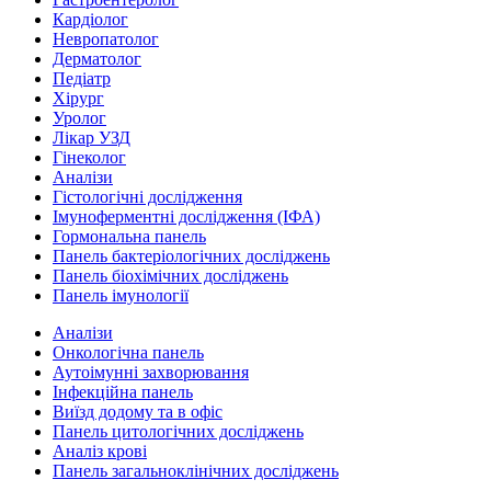
Кардіолог
Невропатолог
Дерматолог
Педіатр
Хірург
Уролог
Лікар УЗД
Гінеколог
Аналізи
Гістологічні дослідження
Імуноферментні дослідження (ІФА)
Гормональна панель
Панель бактеріологічних досліджень
Панель біохімічних досліджень
Панель імунології
Аналізи
Онкологічна панель
Аутоімунні захворювання
Інфекційна панель
Виїзд додому та в офіс
Панель цитологічних досліджень
Аналіз крові
Панель загальноклінічних досліджень