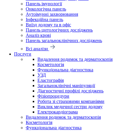
Панель імунології
Онкологічна панель
Аутоімунні захворювання
Інфекційна панель
Виїзд додому та в офіс
Панель цитологічних досліджень
Аналіз крові
Панель загальноклінічних досліджень
Всі аналізи
Послуги
Видалення родимок та дерматоскопія
Косметологія
Функціональна діагностика
УЗД
Еластографія
Загальноклінічні маніпуляції
Діагностичні профілі досліджень
Фізіопроцедури
Робота зі страховими компаніями
Виклик медичної сестри додому
Електрокардіограма
Видалення родимок та дерматоскопія
Косметологія
Функціональна діагностика