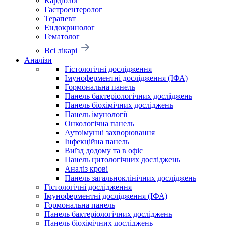
Кардіолог
Гастроентеролог
Терапевт
Ендокринолог
Гематолог
Всі лікарі
Аналізи
Гістологічні дослідження
Імуноферментні дослідження (ІФА)
Гормональна панель
Панель бактеріологічних досліджень
Панель біохімічних досліджень
Панель імунології
Онкологічна панель
Аутоімунні захворювання
Інфекційна панель
Виїзд додому та в офіс
Панель цитологічних досліджень
Аналіз крові
Панель загальноклінічних досліджень
Гістологічні дослідження
Імуноферментні дослідження (ІФА)
Гормональна панель
Панель бактеріологічних досліджень
Панель біохімічних досліджень