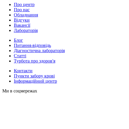
Про центр
Про нас
Обладнання
Відгуки
Вакансії
Лабораторія
Блог
Питання-відповідь
Діагностична лабораторія
Статті
Турбота про здоров'я
Контакти
Пункти забору крові
Інформаційний центр
Ми в соцмережах