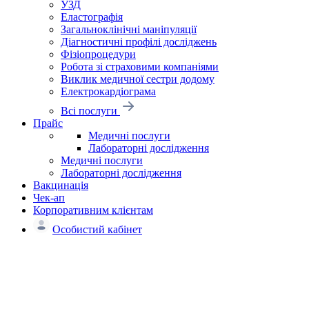
УЗД
Еластографія
Загальноклінічні маніпуляції
Діагностичні профілі досліджень
Фізіопроцедури
Робота зі страховими компаніями
Виклик медичної сестри додому
Електрокардіограма
Всі послуги
Прайс
Медичні послуги
Лабораторні дослідження
Медичні послуги
Лабораторні дослідження
Вакцинація
Чек-ап
Корпоративним клієнтам
Особистий кабінет