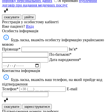
обробку персональних даних
Я приймаю
публічний
договір про надання медичних послуг
скасувати
увійти
Реєстрація у особистому кабінеті
Вже паціент?
Вхід
Особиста інформація
Будь ласка, вкажіть особисту інформацію українською
мовою
Прізвище*
Імʼя*
По-батькові*
Дата народження*
Контактна інформація
Будь ласка, вкажіть ваш телефон, на який прийде код
підтвердження
Телефон*
E-mail
скасувати
зареєструватися
Підтвердження номеру телефону