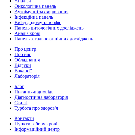
Аналізи
Онкологічна панель
Аутоімунні захворювання
Інфекційна панель
Виїзд додому та в офіс
Панель цитологічних досліджень
Аналіз крові
Панель загальноклінічних досліджень
Про центр
Про нас
Обладнання
Відгуки
Вакансії
Лабораторія
Блог
Питання-відповідь
Діагностична лабораторія
Статті
Турбота про здоров'я
Контакти
Пункти забору крові
Інформаційний центр