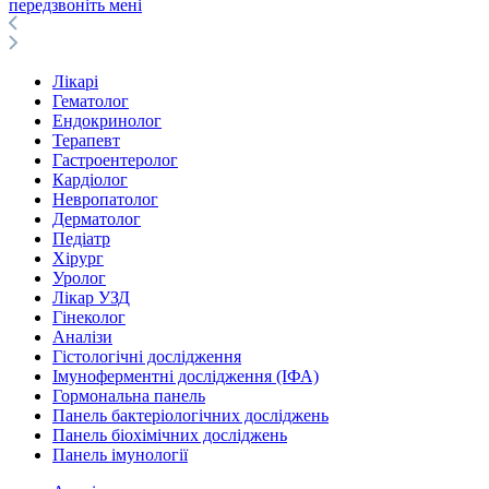
передзвоніть мені
Лікарі
Гематолог
Ендокринолог
Терапевт
Гастроентеролог
Кардіолог
Невропатолог
Дерматолог
Педіатр
Хірург
Уролог
Лікар УЗД
Гінеколог
Аналізи
Гістологічні дослідження
Імуноферментні дослідження (ІФА)
Гормональна панель
Панель бактеріологічних досліджень
Панель біохімічних досліджень
Панель імунології