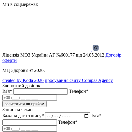
Ми в соцмережах
Ліцензія МОЗ України АГ №600177 від 24.05.2012
Договір
оферти
МЦ Здоров'я © 2026.
created by Koda 2026
просування сайту Compas Agency
Зворотний дзвінок
Ім'я*
Телефон*
записатися на прийом
Запис на чекап
Бажана дата запису*
Ім'я*
Телефон*