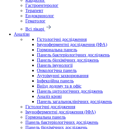
Кардіолог
Гастроентеролог
Терапевт
Ендокринолог
Гематолог
Всі лікарі
Аналізи
Гістологічні дослідження
Імуноферментні дослідження (ІФА)
Гормональна панель
Панель бактеріологічних досліджень
Панель біохімічних досліджень
Панель імунології
Онкологічна панель
Аутоімунні захворювання
Інфекційна панель
Виїзд додому та в офіс
Панель цитологічних досліджень
Аналіз крові
Панель загальноклінічних досліджень
Гістологічні дослідження
Імуноферментні дослідження (ІФА)
Гормональна панель
Панель бактеріологічних досліджень
Панель біохімічних досліджень