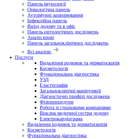
Панель імунології
Онкологічна панель
Аутоімунні захворювання
Інфекційна панель
Виїзд додому та в офіс
Панель цитологічних досліджень
Аналіз крові
Панель загальноклінічних досліджень
Всі аналізи
Послуги
Видалення родимок та дерматоскопія
Косметологія
Функціональна діагностика
УЗД
Еластографія
Загальноклінічні маніпуляції
Діагностичні профілі досліджень
Фізіопроцедури
Робота зі страховими компаніями
Виклик медичної сестри додому
Електрокардіограма
Видалення родимок та дерматоскопія
Косметологія
Функціональна діагностика