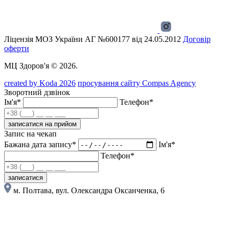
Ліцензія МОЗ України АГ №600177 від 24.05.2012
Договір
оферти
МЦ Здоров'я © 2026.
created by Koda 2026
просування сайту Compas Agency
Зворотний дзвінок
Ім'я*
Телефон*
записатися на прийом
Запис на чекап
Бажана дата запису*
Ім'я*
Телефон*
записатися
м. Полтава, вул. Олександра Оксанченка, 6