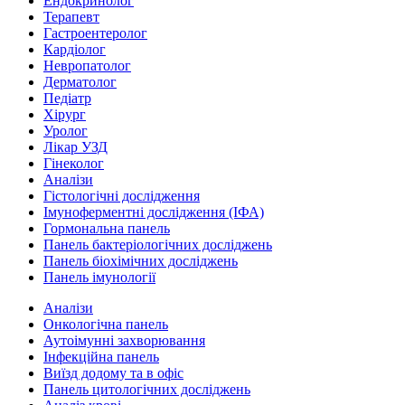
Ендокринолог
Терапевт
Гастроентеролог
Кардіолог
Невропатолог
Дерматолог
Педіатр
Хірург
Уролог
Лікар УЗД
Гінеколог
Аналізи
Гістологічні дослідження
Імуноферментні дослідження (ІФА)
Гормональна панель
Панель бактеріологічних досліджень
Панель біохімічних досліджень
Панель імунології
Аналізи
Онкологічна панель
Аутоімунні захворювання
Інфекційна панель
Виїзд додому та в офіс
Панель цитологічних досліджень