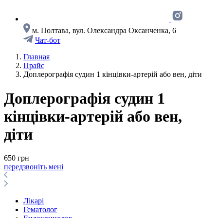
м. Полтава, вул. Олександра Оксанченка, 6
Чат-бот
Главная
Прайс
Доплерографiя судин 1 кiнцiвки-артерiй або вен, діти
Доплерографiя судин 1
кiнцiвки-артерiй або вен,
діти
650 грн
передзвоніть мені
Лікарі
Гематолог