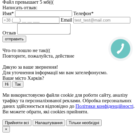
Файл превышает 5 мб(((
Написать отзыв:
Имя*
Телефон*
Email
Отзыв
отправить
Что-то пошло не так(((
Повторите, пожалуйста, действие
Дякую за ваше звернення!
Для уточнення інформації ми вам зателефонуємо.
Ваше місто Харків?
Ні
Так
Ми використовуємо файли cookie для роботи сайту, аналізу
трафіку та персоналізованої реклами. Обробка персональних
даних здійснюється відповідно до
Політики конфіденційності
.
Ви можете обрати, які cookies прийняти.
Прийняти всі
Налаштування
Тільки необхідні
×