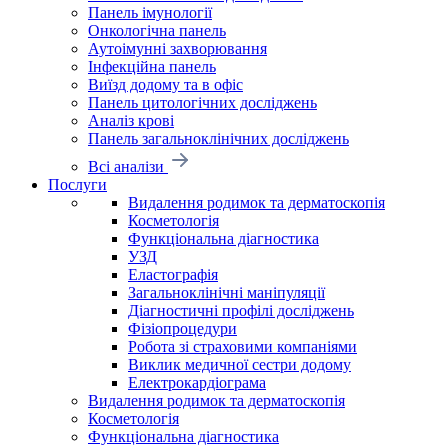
Панель імунології
Онкологічна панель
Аутоімунні захворювання
Інфекційна панель
Виїзд додому та в офіс
Панель цитологічних досліджень
Аналіз крові
Панель загальноклінічних досліджень
Всі аналізи
Послуги
Видалення родимок та дерматоскопія
Косметологія
Функціональна діагностика
УЗД
Еластографія
Загальноклінічні маніпуляції
Діагностичні профілі досліджень
Фізіопроцедури
Робота зі страховими компаніями
Виклик медичної сестри додому
Електрокардіограма
Видалення родимок та дерматоскопія
Косметологія
Функціональна діагностика