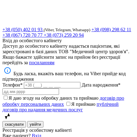
+38 (050) 402 01 93
+38 (098) 298 62 11
(Viber, Telegram, Whatsapp)
+38 (067) 720 70 77
+38 (073) 259 20 94
Вхід до особистого кабінету
Доступ до особистого кабінету надається пацієнтам, які
зареєстровані в базі даних ТОВ "Медичний центр здоров'я".
Якщо бажаєте здійснити запис на прийом без реєстрації
перейдіть за
посиланням
Будь ласка, вкажіть ваш телефон, на Viber прийде код
підтвердження
Телефон*
Дата народження*
Я даю згоду на обробку даних та приймаю
договір про
обробку персональних даних
Я приймаю
публічний
договір про надання медичних послуг
скасувати
увійти
Реєстрація у особистому кабінеті
Вже паціент?
Вхід