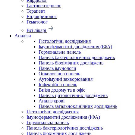
Кардіолог
Гастроентеролог
Терапевт
Ендокринолог
Гематолог
Всі лікарі
Аналізи
Гістологічні дослідження
Імуноферментні дослідження (ІФА)
Гормональна панель
Панель бактеріологічних досліджень
Панель біохімічних досліджень
Панель імунології
Онкологічна панель
Аутоімунні захворювання
Інфекційна панель
Виїзд додому та в офіс
Панель цитологічних досліджень
Аналіз крові
Панель загальноклінічних досліджень
Гістологічні дослідження
Імуноферментні дослідження (ІФА)
Гормональна панель
Панель бактеріологічних досліджень
Панель біохімічних досліджень