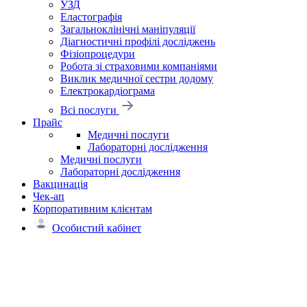
УЗД
Еластографія
Загальноклінічні маніпуляції
Діагностичні профілі досліджень
Фізіопроцедури
Робота зі страховими компаніями
Виклик медичної сестри додому
Електрокардіограма
Всі послуги
Прайс
Медичні послуги
Лабораторні дослідження
Медичні послуги
Лабораторні дослідження
Вакцинація
Чек-ап
Корпоративним клієнтам
Особистий кабінет