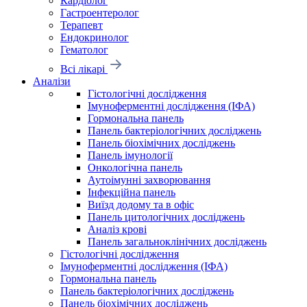
Кардіолог
Гастроентеролог
Терапевт
Ендокринолог
Гематолог
Всі лікарі
Аналізи
Гістологічні дослідження
Імуноферментні дослідження (ІФА)
Гормональна панель
Панель бактеріологічних досліджень
Панель біохімічних досліджень
Панель імунології
Онкологічна панель
Аутоімунні захворювання
Інфекційна панель
Виїзд додому та в офіс
Панель цитологічних досліджень
Аналіз крові
Панель загальноклінічних досліджень
Гістологічні дослідження
Імуноферментні дослідження (ІФА)
Гормональна панель
Панель бактеріологічних досліджень
Панель біохімічних досліджень