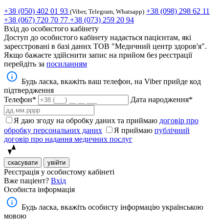
+38 (050) 402 01 93
+38 (098) 298 62 11
(Viber, Telegram, Whatsapp)
+38 (067) 720 70 77
+38 (073) 259 20 94
Вхід до особистого кабінету
Доступ до особистого кабінету надається пацієнтам, які
зареєстровані в базі даних ТОВ "Медичний центр здоров'я".
Якщо бажаєте здійснити запис на прийом без реєстрації
перейдіть за
посиланням
Будь ласка, вкажіть ваш телефон, на Viber прийде код
підтвердження
Телефон*
Дата народження*
Я даю згоду на обробку даних та приймаю
договір про
обробку персональних даних
Я приймаю
публічний
договір про надання медичних послуг
скасувати
увійти
Реєстрація у особистому кабінеті
Вже паціент?
Вхід
Особиста інформація
Будь ласка, вкажіть особисту інформацію українською
мовою