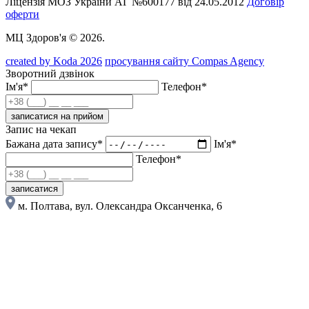
Ліцензія МОЗ України АГ №600177 від 24.05.2012
Договір
оферти
МЦ Здоров'я © 2026.
created by Koda 2026
просування сайту Compas Agency
Зворотний дзвінок
Ім'я*
Телефон*
записатися на прийом
Запис на чекап
Бажана дата запису*
Ім'я*
Телефон*
записатися
м. Полтава, вул. Олександра Оксанченка, 6