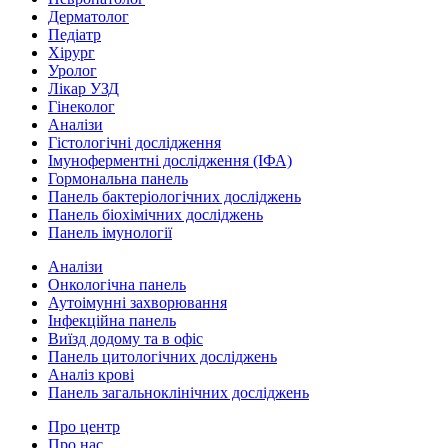
Дерматолог
Педіатр
Хірург
Уролог
Лікар УЗД
Гінеколог
Аналізи
Гістологічні дослідження
Імуноферментні дослідження (ІФА)
Гормональна панель
Панель бактеріологічних досліджень
Панель біохімічних досліджень
Панель імунології
Аналізи
Онкологічна панель
Аутоімунні захворювання
Інфекційна панель
Виїзд додому та в офіс
Панель цитологічних досліджень
Аналіз крові
Панель загальноклінічних досліджень
Про центр
Про нас