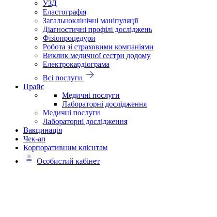
УЗД
Еластографія
Загальноклінічні маніпуляції
Діагностичні профілі досліджень
Фізіопроцедури
Робота зі страховими компаніями
Виклик медичної сестри додому
Електрокардіограма
Всі послуги
Прайс
Медичні послуги
Лабораторні дослідження
Медичні послуги
Лабораторні дослідження
Вакцинація
Чек-ап
Корпоративним клієнтам
Особистий кабінет