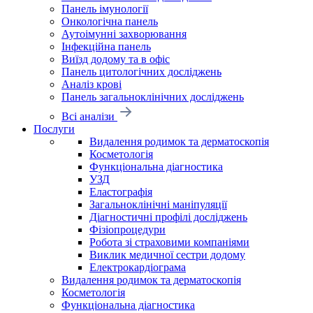
Панель імунології
Онкологічна панель
Аутоімунні захворювання
Інфекційна панель
Виїзд додому та в офіс
Панель цитологічних досліджень
Аналіз крові
Панель загальноклінічних досліджень
Всі аналізи
Послуги
Видалення родимок та дерматоскопія
Косметологія
Функціональна діагностика
УЗД
Еластографія
Загальноклінічні маніпуляції
Діагностичні профілі досліджень
Фізіопроцедури
Робота зі страховими компаніями
Виклик медичної сестри додому
Електрокардіограма
Видалення родимок та дерматоскопія
Косметологія
Функціональна діагностика