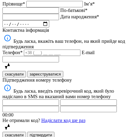
Прізвище*
Імʼя*
По-батькові*
Дата народження*
Контактна інформація
Будь ласка, вкажіть ваш телефон, на який прийде код
підтвердження
Телефон*
E-mail
скасувати
зареєструватися
Підтвердження номеру телефону
Будь ласка, введіть перевірочний код, який було
надіслано в SMS на вказаний вами номер телефону
00:00
Не отримали код?
Надіслати код ще раз
скасувати
підтвердити