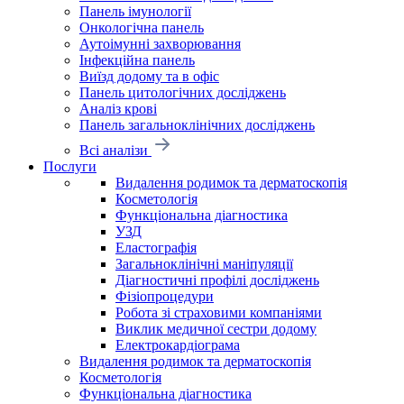
Панель імунології
Онкологічна панель
Аутоімунні захворювання
Інфекційна панель
Виїзд додому та в офіс
Панель цитологічних досліджень
Аналіз крові
Панель загальноклінічних досліджень
Всі аналізи
Послуги
Видалення родимок та дерматоскопія
Косметологія
Функціональна діагностика
УЗД
Еластографія
Загальноклінічні маніпуляції
Діагностичні профілі досліджень
Фізіопроцедури
Робота зі страховими компаніями
Виклик медичної сестри додому
Електрокардіограма
Видалення родимок та дерматоскопія
Косметологія
Функціональна діагностика