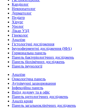
Кардіолог
Невропатолог
Дерматолог
Педіатр
Хірург
Уролог
Лікар УЗД
Гінеколог
Аналізи
Гістологічні дослідження
Імуноферментні дослідження (ІФА)
Гормональна панель
Панель бактеріологічних досліджень
Панель біохімічних досліджень
Панель імунології
Аналізи
Онкологічна панель
Аутоімунні захворювання
Інфекційна панель
Виїзд додому та в офіс
Панель цитологічних досліджень
Аналіз крові
Панель загальноклінічних досліджень