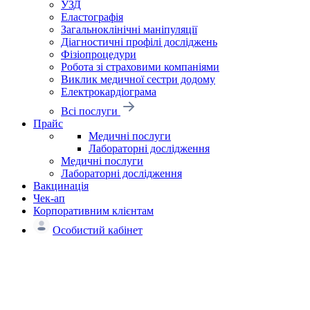
УЗД
Еластографія
Загальноклінічні маніпуляції
Діагностичні профілі досліджень
Фізіопроцедури
Робота зі страховими компаніями
Виклик медичної сестри додому
Електрокардіограма
Всі послуги
Прайс
Медичні послуги
Лабораторні дослідження
Медичні послуги
Лабораторні дослідження
Вакцинація
Чек-ап
Корпоративним клієнтам
Особистий кабінет