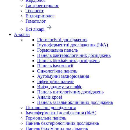
Кардіолог
Гастроентеролог
Терапевт
Ендокринолог
Гематолог
Всі лікарі
Аналізи
Гістологічні дослідження
Імуноферментні дослідження (ІФА)
Гормональна панель
Панель бактеріологічних досліджень
Панель біохімічних досліджень
Панель імунології
Онкологічна панель
Аутоімунні захворювання
Інфекційна панель
Виїзд додому та в офіс
Панель цитологічних досліджень
Аналіз крові
Панель загальноклінічних досліджень
Гістологічні дослідження
Імуноферментні дослідження (ІФА)
Гормональна панель
Панель бактеріологічних досліджень
Панель біохімічних досліджень