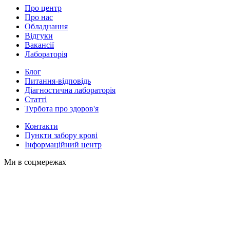
Про центр
Про нас
Обладнання
Відгуки
Вакансії
Лабораторія
Блог
Питання-відповідь
Діагностична лабораторія
Статті
Турбота про здоров'я
Контакти
Пункти забору крові
Інформаційний центр
Ми в соцмережах