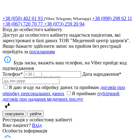
+38 (050) 402 01 93
+38 (098) 298 62 11
(Viber, Telegram, Whatsapp)
+38 (067) 720 70 77
+38 (073) 259 20 94
Вхід до особистого кабінету
Доступ до особистого кабінету надається пацієнтам, які
зареєстровані в базі даних ТОВ "Медичний центр здоров'я".
Якщо бажаєте здійснити запис на прийом без реєстрації
перейдіть за
посиланням
Будь ласка, вкажіть ваш телефон, на Viber прийде код
підтвердження
Телефон*
Дата народження*
Я даю згоду на обробку даних та приймаю
договір про
обробку персональних даних
Я приймаю
публічний
договір про надання медичних послуг
скасувати
увійти
Реєстрація у особистому кабінеті
Вже паціент?
Вхід
Особиста інформація