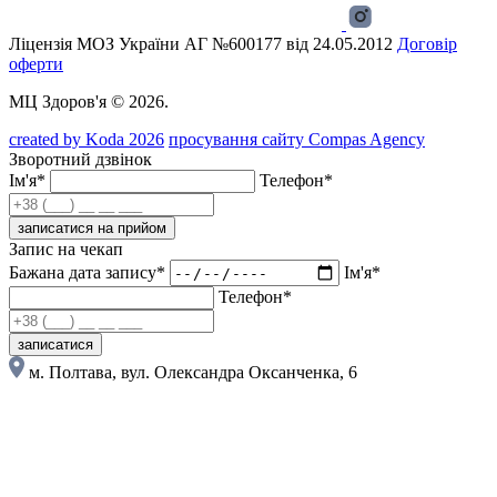
Ліцензія МОЗ України АГ №600177 від 24.05.2012
Договір
оферти
МЦ Здоров'я © 2026.
created by Koda 2026
просування сайту Compas Agency
Зворотний дзвінок
Ім'я*
Телефон*
записатися на прийом
Запис на чекап
Бажана дата запису*
Ім'я*
Телефон*
записатися
м. Полтава, вул. Олександра Оксанченка, 6