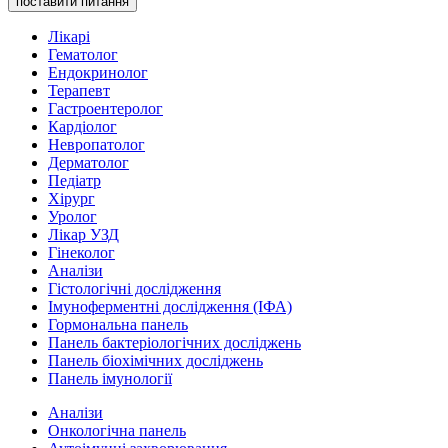
поставити питання
Лікарі
Гематолог
Ендокринолог
Терапевт
Гастроентеролог
Кардіолог
Невропатолог
Дерматолог
Педіатр
Хірург
Уролог
Лікар УЗД
Гінеколог
Аналізи
Гістологічні дослідження
Імуноферментні дослідження (ІФА)
Гормональна панель
Панель бактеріологічних досліджень
Панель біохімічних досліджень
Панель імунології
Аналізи
Онкологічна панель