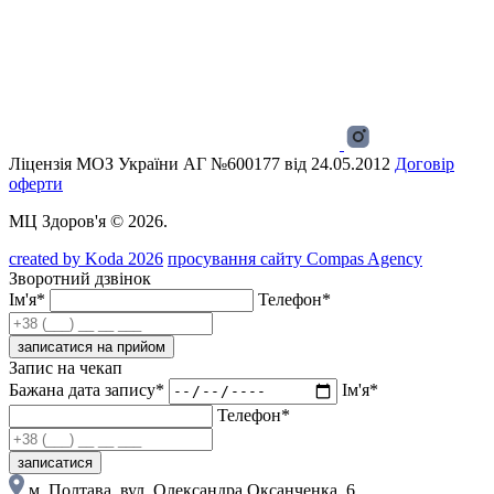
Ліцензія МОЗ України АГ №600177 від 24.05.2012
Договір
оферти
МЦ Здоров'я © 2026.
created by Koda 2026
просування сайту Compas Agency
Зворотний дзвінок
Ім'я*
Телефон*
записатися на прийом
Запис на чекап
Бажана дата запису*
Ім'я*
Телефон*
записатися
м. Полтава, вул. Олександра Оксанченка, 6