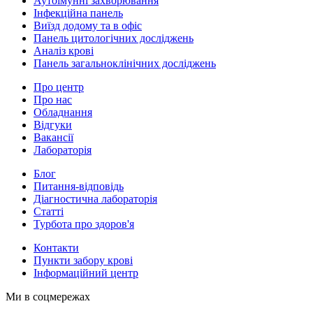
Аутоімунні захворювання
Інфекційна панель
Виїзд додому та в офіс
Панель цитологічних досліджень
Аналіз крові
Панель загальноклінічних досліджень
Про центр
Про нас
Обладнання
Відгуки
Вакансії
Лабораторія
Блог
Питання-відповідь
Діагностична лабораторія
Статті
Турбота про здоров'я
Контакти
Пункти забору крові
Інформаційний центр
Ми в соцмережах