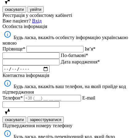
скасувати
увійти
Реєстрація у особистому кабінеті
Вже паціент?
Вхід
Особиста інформація
Будь ласка, вкажіть особисту інформацію українською
мовою
Прізвище*
Імʼя*
По-батькові*
Дата народження*
Контактна інформація
Будь ласка, вкажіть ваш телефон, на який прийде код
підтвердження
Телефон*
E-mail
скасувати
зареєструватися
Підтвердження номеру телефону
Будь ласка, введіть перевірочний код, який було