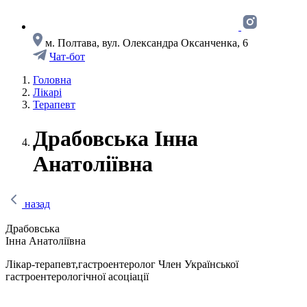
м. Полтава, вул. Олександра Оксанченка, 6
Чат-бот
Головна
Лікарі
Терапевт
Драбовська Інна
Анатоліївна
назад
Драбовська
Інна Анатоліївна
Лікар-терапевт,гастроентеролог Член Української
гастроентерологічної асоціації