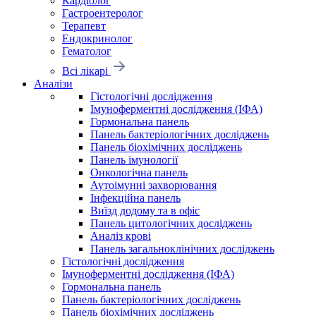
Кардіолог
Гастроентеролог
Терапевт
Ендокринолог
Гематолог
Всі лікарі
Аналізи
Гістологічні дослідження
Імуноферментні дослідження (ІФА)
Гормональна панель
Панель бактеріологічних досліджень
Панель біохімічних досліджень
Панель імунології
Онкологічна панель
Аутоімунні захворювання
Інфекційна панель
Виїзд додому та в офіс
Панель цитологічних досліджень
Аналіз крові
Панель загальноклінічних досліджень
Гістологічні дослідження
Імуноферментні дослідження (ІФА)
Гормональна панель
Панель бактеріологічних досліджень
Панель біохімічних досліджень