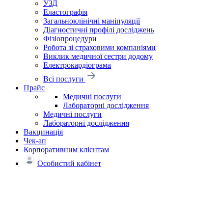
УЗД
Еластографія
Загальноклінічні маніпуляції
Діагностичні профілі досліджень
Фізіопроцедури
Робота зі страховими компаніями
Виклик медичної сестри додому
Електрокардіограма
Всі послуги
Прайс
Медичні послуги
Лабораторні дослідження
Медичні послуги
Лабораторні дослідження
Вакцинація
Чек-ап
Корпоративним клієнтам
Особистий кабінет