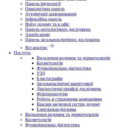
Панель імунології
Онкологічна панель
Аутоімунні захворювання
Інфекційна панель
Виїзд додому та в офіс
Панель цитологічних досліджень
Аналіз крові
Панель загальноклінічних досліджень
Всі аналізи
Послуги
Видалення родимок та дерматоскопія
Косметологія
Функціональна діагностика
УЗД
Еластографія
Загальноклінічні маніпуляції
Діагностичні профілі досліджень
Фізіопроцедури
Робота зі страховими компаніями
Виклик медичної сестри додому
Електрокардіограма
Видалення родимок та дерматоскопія
Косметологія
Функціональна діагностика